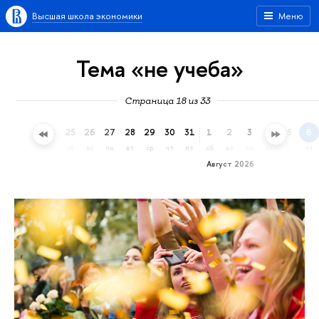
Высшая школа экономики
Меню
Тема «не учеба»
Страница 18 из 33
22
23
24
25
26
27
28
29
30
31
1
2
3
4
5
6
ср
чт
пт
сб
вс
пн
вт
ср
чт
пт
сб
вс
пн
вт
ср
чт
Август 2026