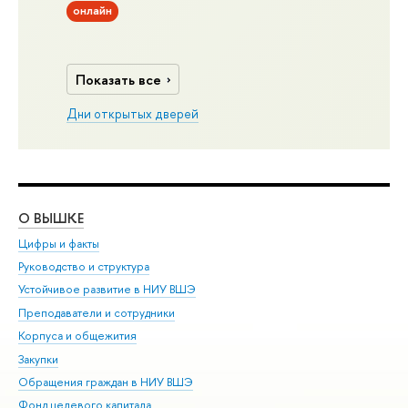
онлайн
Показать все
Дни открытых дверей
О ВЫШКЕ
ОБ
Цифры и факты
Ли
Руководство и структура
Дов
Устойчивое развитие в НИУ ВШЭ
Ол
Преподаватели и сотрудники
При
Корпуса и общежития
Вы
Закупки
При
Обращения граждан в НИУ ВШЭ
Ас
Фонд целевого капитала
До