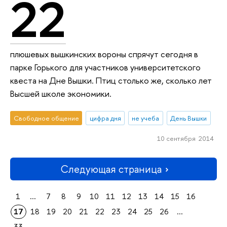
22
плюшевых вышкинских вороны спрячут сегодня в
парке Горького для участников университетского
квеста на Дне Вышки. Птиц столько же, сколько лет
Высшей школе экономики.
Свободное общение
цифра дня
не учеба
День Вышки
10 сентября 2014
Следующая страница
1
...
7
8
9
10
11
12
13
14
15
16
17
18
19
20
21
22
23
24
25
26
...
33