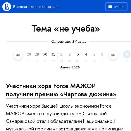
Высшая школа экономики
Меню
Тема «не учеба»
Страница 17 из 33
25
26
27
28
29
30
31
1
2
3
4
5
6
7
8
9
сб
вс
пн
вт
ср
чт
пт
сб
вс
пн
вт
ср
чт
пт
сб
вс
Август 2026
Участники хора Force МАЖОР
получили премию «Чартова дюжина»
Участники хора Высшей школы экономики Force
МАЖОР вместе с руководителем Светланой
Сандраковой стали обладателями Национальной
музыкальной премии «Чартова дюжина» в номинации