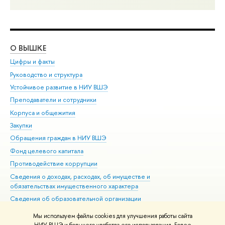
О ВЫШКЕ
ОБ
Цифры и факты
Ли
Руководство и структура
Дов
Устойчивое развитие в НИУ ВШЭ
Ол
Преподаватели и сотрудники
При
Корпуса и общежития
Вы
Закупки
При
Обращения граждан в НИУ ВШЭ
Ас
Фонд целевого капитала
До
Противодействие коррупции
Цен
Сведения о доходах, расходах, об имуществе и
Би
обязательствах имущественного характера
Об
Сведения об образовательной организации
Обр
Людям с ограниченными возможностями здоровья
Мы используем файлы cookies для улучшения работы сайта
Единая платежная страница