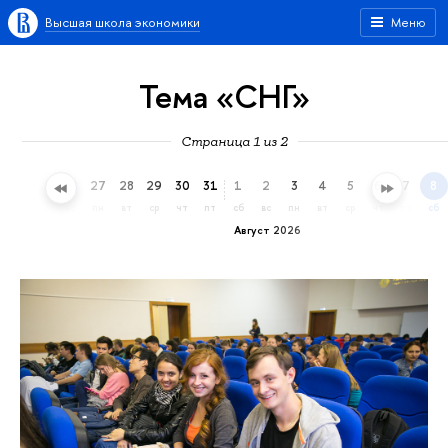
Высшая школа экономики
Меню
Тема «СНГ»
Страница 1 из 2
24
25
26
27
28
29
30
31
1
2
3
4
5
6
7
8
пт
сб
вс
пн
вт
ср
чт
пт
сб
вс
пн
вт
ср
чт
пт
сб
Август 2026