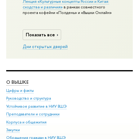
Лекция «Культурные концепты России и Китая:
сходства и различия»
в рамках совместного
проекта кофейни «Полдень» и «Вышки Онлайн»
Показать все
Дни открытых дверей
О ВЫШКЕ
ОБ
Цифры и факты
Ли
Руководство и структура
Дов
Устойчивое развитие в НИУ ВШЭ
Ол
Преподаватели и сотрудники
При
Корпуса и общежития
Вы
Закупки
При
Обращения граждан в НИУ ВШЭ
Ас