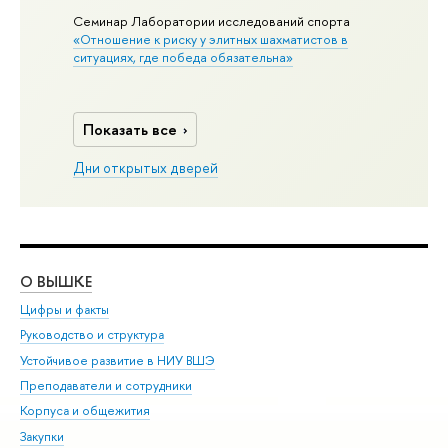
Семинар Лаборатории исследований спорта
«Отношение к риску у элитных шахматистов в
ситуациях, где победа обязательна»
Показать все
Дни открытых дверей
О ВЫШКЕ
ОБ
Цифры и факты
Ли
Руководство и структура
Дов
Устойчивое развитие в НИУ ВШЭ
Ол
Преподаватели и сотрудники
При
Корпуса и общежития
Вы
Закупки
При