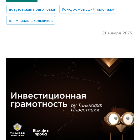
довузовская подготовка
Конкурс «Высший пилотаж»
олимпиады школьников
21 января 2025