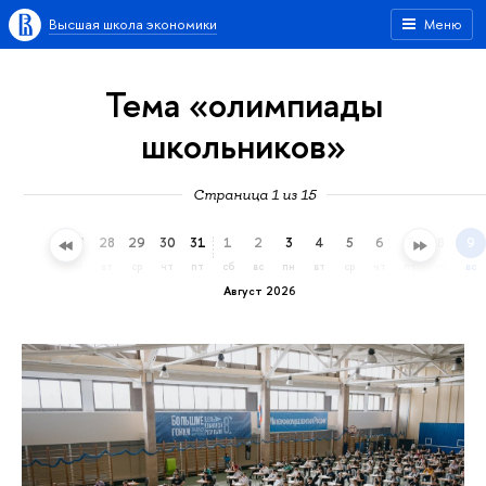
Высшая школа экономики
Меню
Тема «олимпиады
школьников»
Страница 1 из 15
25
26
27
28
29
30
31
1
2
3
4
5
6
7
8
9
сб
вс
пн
вт
ср
чт
пт
сб
вс
пн
вт
ср
чт
пт
сб
вс
Август 2026