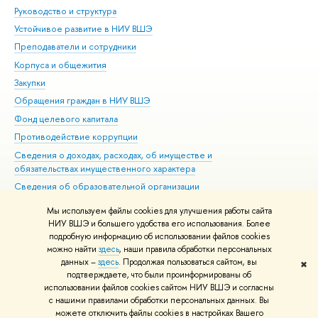
Руководство и структура
Дов
Устойчивое развитие в НИУ ВШЭ
Ол
Преподаватели и сотрудники
При
Корпуса и общежития
Вы
Закупки
При
Обращения граждан в НИУ ВШЭ
Ас
Фонд целевого капитала
До
Противодействие коррупции
Цен
Сведения о доходах, расходах, об имуществе и
Би
обязательствах имущественного характера
Об
Сведения об образовательной организации
Обр
Людям с ограниченными возможностями здоровья
Мы используем файлы cookies для улучшения работы сайта
Единая платежная страница
НИУ ВШЭ и большего удобства его использования. Более
подробную информацию об использовании файлов cookies
Работа в Вышке
можно найти
здесь
, наши правила обработки персональных
данных –
здесь
. Продолжая пользоваться сайтом, вы
✖
Редактору
подтверждаете, что были проинформированы об
© НИУ ВШЭ 1993–2026
Адреса и контакты
Условия использования
использовании файлов cookies сайтом НИУ ВШЭ и согласны
с нашими правилами обработки персональных данных. Вы
материалов
Политика конфиденциальности
Карта сайта
можете отключить файлы cookies в настройках Вашего
Шрифты HSE Sans и HSE Slab разработаны в
Школе дизайна НИУ ВШЭ