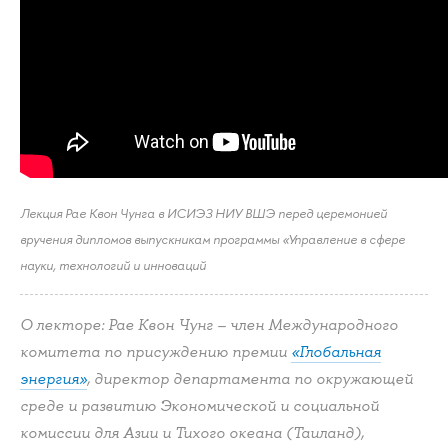
Лекция Рае Квон Чунга в ИСИЭЗ НИУ ВШЭ перед церемонией
вручения дипломов выпускникам программы «Управление в сфере
науки, технологий и инноваций
О лекторе: Рае Квон Чунг – член Международного
комитета по присуждению премии
«Глобальная
энергия»
, директор департамента по окружающей
среде и развитию Экономической и социальной
комиссии для Азии и Тихого океана (Таиланд),