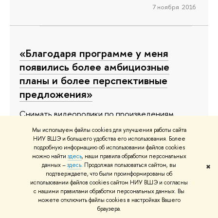
7 ноября 2016
«Благодаря программе у меня
появились более амбициозные
планы и более перспективные
предложения»
Снимать видеоролики по произведениям
классиков, отличать полезную еду от вредной,
Мы используем файлы cookies для улучшения работы сайта
учиться, отдыхая — этому и многому другому
НИУ ВШЭ и большего удобства его использования. Более
подробную информацию об использовании файлов cookies
учат школьников проекты студентов
можно найти
здесь
, наши правила обработки персональных
магистерской программы «Доказательная
данных –
здесь
. Продолжая пользоваться сайтом, вы
✖
подтверждаете, что были проинформированы об
образовательная политика». Защита первых
использовании файлов cookies сайтом НИУ ВШЭ и согласны
студенческих проектов, подготовленных в
с нашими правилами обработки персональных данных. Вы
можете отключить файлы cookies в настройках Вашего
рамках Проектной мастерской магистратуры,
браузера.
прошла в Институте образования НИУ ВШЭ.