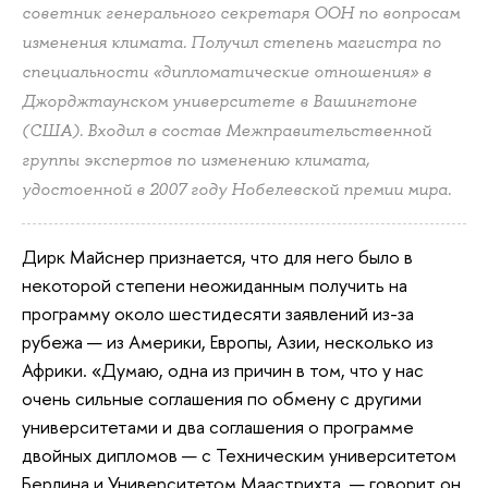
советник генерального секретаря ООН по вопросам
изменения климата. Получил степень магистра по
специальности «дипломатические отношения» в
Джорджтаунском университете в Вашингтоне
(США). Входил в состав Межправительственной
группы экспертов по изменению климата,
удостоенной в 2007 году Нобелевской премии мира.
Дирк Майснер признается, что для него было в
некоторой степени неожиданным получить на
программу около шестидесяти заявлений из-за
рубежа — из Америки, Европы, Азии, несколько из
Африки. «Думаю, одна из причин в том, что у нас
очень сильные соглашения по обмену с другими
университетами и два соглашения о программе
двойных дипломов — с Техническим университетом
Берлина и Университетом Маастрихта, — говорит он.