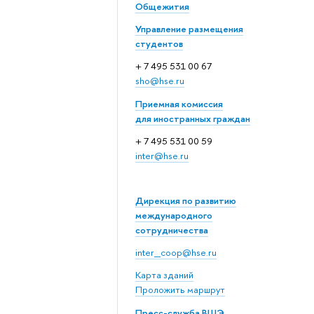
Общежития
Управление размещения
студентов
+ 7 495 531 00 67
sho@hse.ru
Приемная комиссия
для иностранных граждан
+ 7 495 531 00 59
inter@hse.ru
Дирекция по развитию
международного
сотрудничества
inter_coop@hse.ru
Карта зданий
Проложить маршрут
Пресс-служба ВШЭ