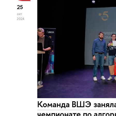
25
окт
2024
Команда ВШЭ заняла
чемпионате по алго