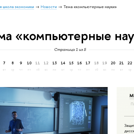
я школа экономики
Новости
Тема «компьютерные науки»
ма «компьютерные на
Страница 1 из 5
7
8
9
10
11
12
13
14
15
16
17
18
19
20
21
22
вт
ср
чт
пт
сб
вс
пн
вт
ср
чт
пт
сб
вс
пн
вт
ср
М
П
Защи
дисс