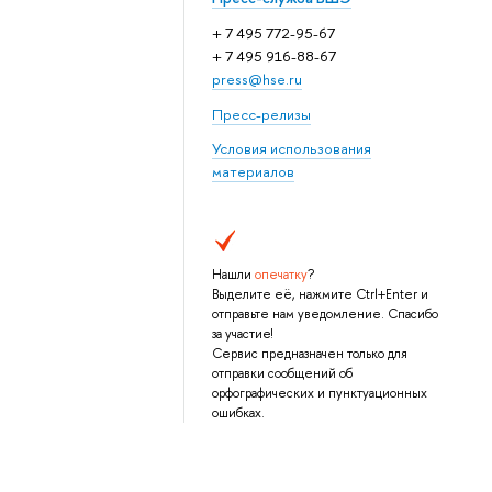
+ 7 495 772-95-67
+ 7 495 916-88-67
press@hse.ru
Пресс-релизы
Условия использования
материалов
Нашли
опечатку
?
Выделите её, нажмите Ctrl+Enter и
отправьте нам уведомление. Спасибо
за участие!
Сервис предназначен только для
отправки сообщений об
орфографических и пунктуационных
ошибках.