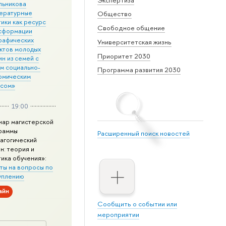
льникова
ературные
Общество
ики как ресурс
Свободное общение
сформации
рафических
Университетская жизнь
ктов молодых
Приоритет 2030
н из семей с
им социально-
Программа развития 2030
омическим
усом»
19:00
нар магистерской
раммы
Расширенный поиск новостей
агогический
н: теория и
тика обучения»:
ты на вопросы по
уплению
айн
Сообщить о событии или
мероприятии