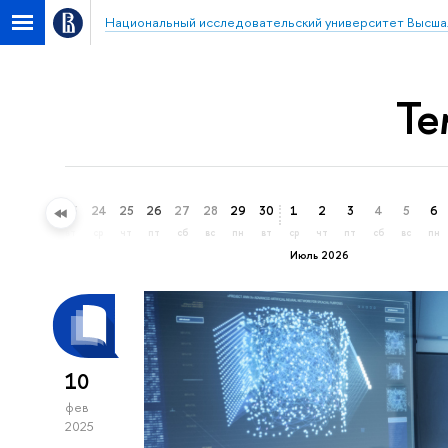
Национальный исследовательский университет Высша
Те
21
22
23
24
25
26
27
28
29
30
1
2
3
4
5
6
вс
пн
вт
ср
чт
пт
сб
вс
пн
вт
ср
чт
пт
сб
вс
пн
Июль 2026
10
фев
2025