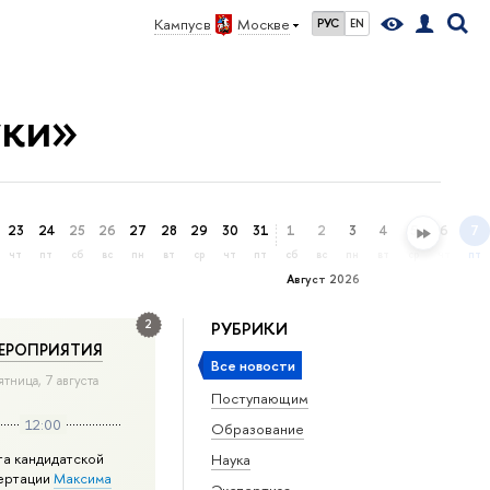
Кампус в
Москве
РУС
EN
уки»
23
24
25
26
27
28
29
30
31
1
2
3
4
5
6
7
чт
пт
сб
вс
пн
вт
ср
чт
пт
сб
вс
пн
вт
ср
чт
пт
Август 2026
2
РУБРИКИ
ЕРОПРИЯТИЯ
Все новости
ятница, 7 августа
Поступающим
12:00
Образование
та кандидатской
Наука
ертации
Максима
Экспертиза