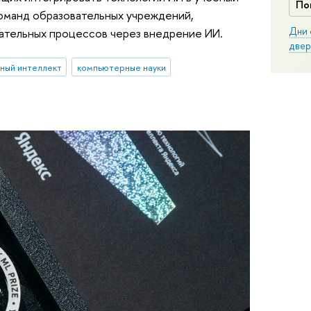
По
команд образовательных учреждений,
Дни 
вательных процессов через внедрение ИИ.
двер
ный интеллект
компьютерные науки