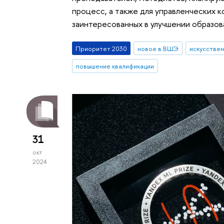
процесс, а также для управленческих 
заинтересованных в улучшении образо
Приоритет 2030
новое в ВШЭ
искусствен
повышение квалификации
31
окт
2024