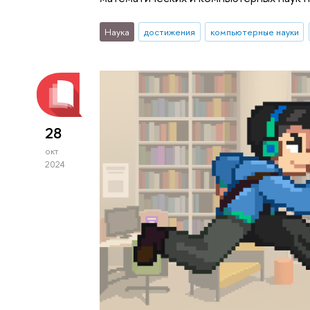
Наука
достижения
компьютерные науки
28
окт
2024