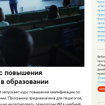
Коте
«Лит
практ
тран
биог
прое
мужчи
низк
экон
стат
Веби
прог
«Пед
дизай
рс повышения
прак
Отве
в образовании
пост
онл
 запускает курс повышения квалификации по
нии. Программа предназначена для педагогов,
щих интегрировать технологии ИИ в учебный