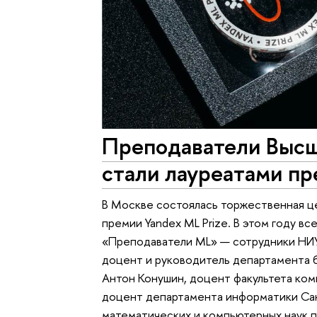
Преподаватели Выс
стали лауреатами пр
В Москве состоялась торжественная 
премии Yandex ML Prize. В этом году в
«Преподаватели ML» — сотрудники НИУ
доцент и руководитель департамента 
Антон Конушин, доцент факультета ком
доцент департамента информатики Са
математических и компьютерных наук 