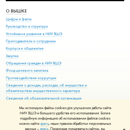
О ВЫШКЕ
ОБ
Цифры и факты
Ли
Руководство и структура
Дов
Устойчивое развитие в НИУ ВШЭ
Ол
Преподаватели и сотрудники
При
Корпуса и общежития
Вы
Закупки
При
Обращения граждан в НИУ ВШЭ
Ас
Фонд целевого капитала
До
Противодействие коррупции
Цен
Сведения о доходах, расходах, об имуществе и
Би
обязательствах имущественного характера
Об
Сведения об образовательной организации
Обр
Людям с ограниченными возможностями здоровья
Мы используем файлы cookies для улучшения работы сайта
Единая платежная страница
НИУ ВШЭ и большего удобства его использования. Более
подробную информацию об использовании файлов cookies
Работа в Вышке
можно найти
здесь
, наши правила обработки персональных
данных –
здесь
. Продолжая пользоваться сайтом, вы