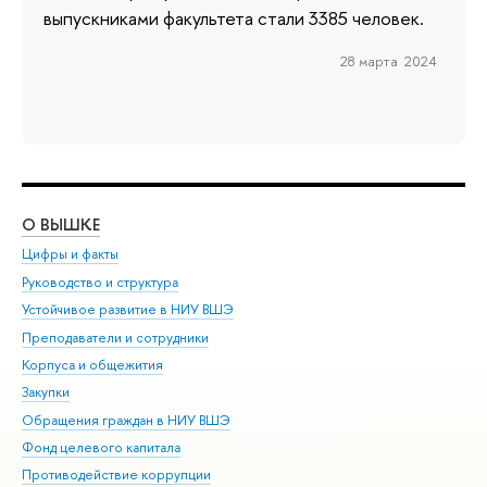
выпускниками факультета стали 3385 человек.
28 марта 2024
О ВЫШКЕ
ОБ
Цифры и факты
Ли
Руководство и структура
Дов
Устойчивое развитие в НИУ ВШЭ
Ол
Преподаватели и сотрудники
При
Корпуса и общежития
Вы
Закупки
При
Обращения граждан в НИУ ВШЭ
Ас
Фонд целевого капитала
До
Противодействие коррупции
Цен