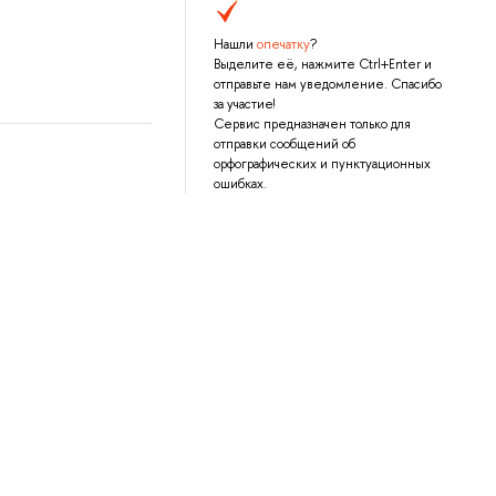
Нашли
опечатку
?
Выделите её, нажмите Ctrl+Enter и
отправьте нам уведомление. Спасибо
за участие!
Сервис предназначен только для
отправки сообщений об
орфографических и пунктуационных
ошибках.