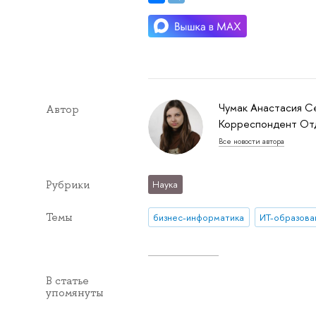
Чумак Анастасия С
Автор
Корреспондент От
Все новости автора
Рубрики
Наука
Темы
бизнес-информатика
ИТ-образова
В статье
упомянуты