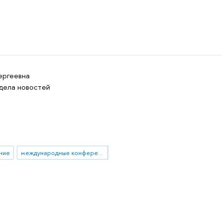
ергеевна
дела новостей
ние
международные конференции