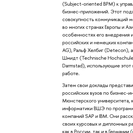
(Subject-oriented BPM) к упр
бизнес-приложений. Этот под
совокупность коммуникаций м
во многих странах Европы и Аз
особенностях его внедрения и
российских и немецких компан
AG), Ральф Хелбиг (Detecon),
Шмидт (Technische Hochschule I
Darmstad), использующие этот
работе.
Затем свои доклады представ
российских вузов по бизнес-и
Мюнстерского университета, к
информатики ВШЭ по программ
компаний SAP и IBM. Они расск
своих курсовых и дипломных р
как в России, так и в Германии