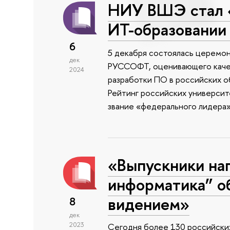
НИУ ВШЭ стал 
ИТ-образовании
6
5 декабря состоялась церемон
дек
РУССОФТ, оценивающего качес
2024
разработки ПО в российских 
Рейтинг российских университ
звание «федерального лидера»
«Выпускники на
информатика” о
видением»
8
дек
2023
Сегодня более 130 российских