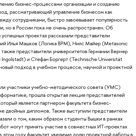
авлению бизнес-процессами организации и созданию
ход, рассматривающий управление бизнесом как
ежду сотрудниками, быстро завоевывает популярность
ии, но в России пока не очень распространен. Об
 успешных проектах рассказали представители
ий Илья Машков (Логика BPM), Нилс Майер (Metasonic
 а также представители университетов Германии Вернер
ngolstadt) и Стефан Боргерт (Technische Universität
 новый подход в учебном процессе, научной и проектной
или участники учебно-методического совета (УМС)
нформатике, прошла открытая лекция представителей
оторый является партнером факультета бизнес-
е двойных дипломов. Также выступили представители
азали о том, каким образом студенты Вышки в рамках
абот могут принять участие в совместных ИТ-проектах
 (в этом году факультет увеличил долю проектной работы в