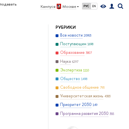
еподавать
Кампус в
Москве
РУС
EN
РУБРИКИ
Все новости
20953
Поступающим
1698
Образование
3807
Наука
6297
Экспертиза
1110
Общество
1498
Свободное общение
793
Университетская жизнь
4383
Приоритет 2030
149
Программа развития 2030
355