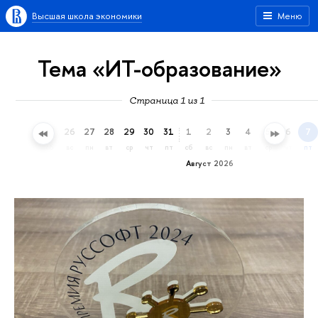
Высшая школа экономики
Меню
Тема «ИТ-образование»
Страница 1 из 1
23
24
25
26
27
28
29
30
31
1
2
3
4
5
6
7
чт
пт
сб
вс
пн
вт
ср
чт
пт
сб
вс
пн
вт
ср
чт
пт
Август 2026