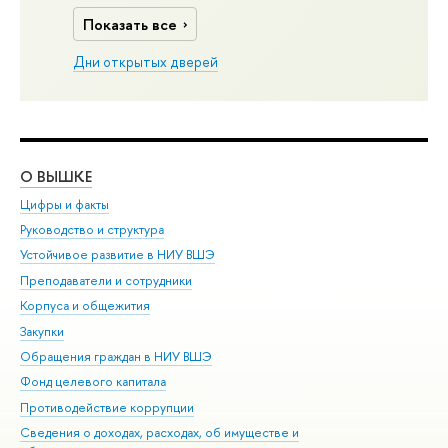
Показать все
Дни открытых дверей
О ВЫШКЕ
ОБ
Цифры и факты
Ли
Руководство и структура
Дов
Устойчивое развитие в НИУ ВШЭ
Ол
Преподаватели и сотрудники
При
Корпуса и общежития
Вы
Закупки
При
Обращения граждан в НИУ ВШЭ
Ас
Фонд целевого капитала
До
Противодействие коррупции
Цен
Сведения о доходах, расходах, об имуществе и
Би