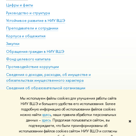
Цифры и факты
Ли
Руководство и структура
Дов
Устойчивое развитие в НИУ ВШЭ
Ол
Преподаватели и сотрудники
При
Корпуса и общежития
Вы
Закупки
При
Обращения граждан в НИУ ВШЭ
Ас
Фонд целевого капитала
До
Противодействие коррупции
Цен
Сведения о доходах, расходах, об имуществе и
Би
обязательствах имущественного характера
Об
Сведения об образовательной организации
Обр
Людям с ограниченными возможностями здоровья
Мы используем файлы cookies для улучшения работы сайта
Единая платежная страница
НИУ ВШЭ и большего удобства его использования. Более
подробную информацию об использовании файлов cookies
Работа в Вышке
можно найти
здесь
, наши правила обработки персональных
данных –
здесь
. Продолжая пользоваться сайтом, вы
✖
Редактору
подтверждаете, что были проинформированы об
© НИУ ВШЭ 1993–2026
Адреса и контакты
Условия использования
использовании файлов cookies сайтом НИУ ВШЭ и согласны