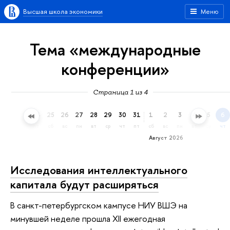
Высшая школа экономики
Меню
Тема «международные
конференции»
Страница 1 из 4
22
23
24
25
26
27
28
29
30
31
1
2
3
4
5
6
ср
чт
пт
сб
вс
пн
вт
ср
чт
пт
сб
вс
пн
вт
ср
чт
Август 2026
Исследования интеллектуального
капитала будут расширяться
В санкт-петербургском кампусе НИУ ВШЭ на
минувшей неделе прошла XII ежегодная