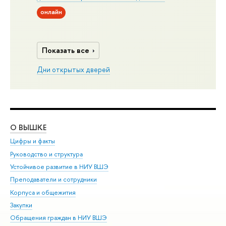
онлайн
Показать все
Дни открытых дверей
О ВЫШКЕ
ОБ
Цифры и факты
Ли
Руководство и структура
Дов
Устойчивое развитие в НИУ ВШЭ
Ол
Преподаватели и сотрудники
При
Корпуса и общежития
Вы
Закупки
При
Обращения граждан в НИУ ВШЭ
Ас