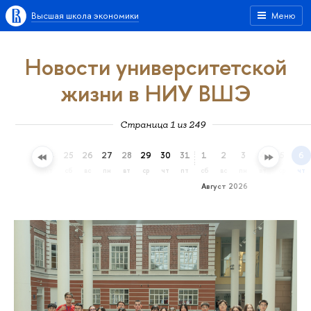
Высшая школа экономики
Меню
Новости университетской
жизни в НИУ ВШЭ
Страница 1 из 249
22
23
24
25
26
27
28
29
30
31
1
2
3
4
5
6
ср
чт
пт
сб
вс
пн
вт
ср
чт
пт
сб
вс
пн
вт
ср
чт
Август 2026