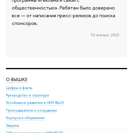
общественностью». Ребятам было доверено
все — от написания пресс-релизов до поиска
спонсоров.
30 января 2015
О ВЫШКЕ
ОБ
Цифры и факты
Ли
Руководство и структура
Дов
Устойчивое развитие в НИУ ВШЭ
Ол
Преподаватели и сотрудники
При
Корпуса и общежития
Вы
Закупки
При
Обращения граждан в НИУ ВШЭ
Ас