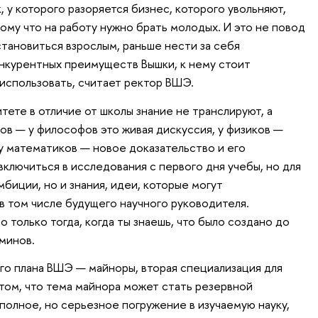
, у которого разоряется бизнес, которого увольняют,
ому что на работу нужно брать молодых. И это не повод
становиться взрослым, раньше нести за себя
нкурентных преимуществ Вышки, к нему стоит
использовать, считает ректор ВШЭ.
ете в отличие от школы знание не транслируют, а
ов — у философов это живая дискуссия, у физиков —
у математиков — новое доказательство и его
ключиться в исследования с первого дня учебы, но для
мбиции, но и знания, идеи, которые могут
в том числе будущего научного руководителя.
только тогда, когда ты знаешь, что было создано до
минов.
о плана ВШЭ — майноры, вторая специализация для
 том, что тема майнора может стать резервной
полное, но серьезное погружение в изучаемую науку,