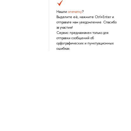
Нашли
опечатку
?
Выделите её, нажмите Ctrl+Enter и
отправьте нам уведомление. Спасибо
за участие!
Сервис предназначен только для
отправки сообщений об
орфографических и пунктуационных
ошибках.