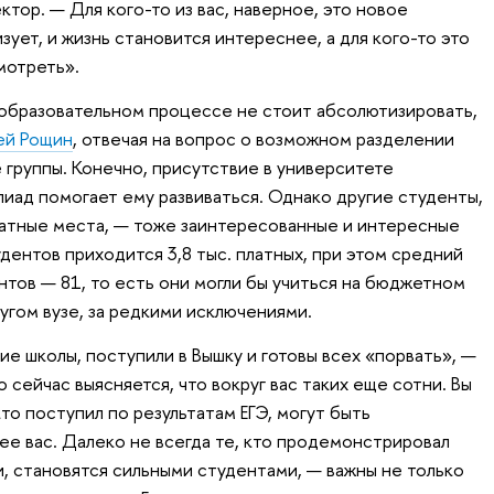
ктор. — Для кого-то из вас, наверное, это новое
ует, и жизнь становится интереснее, а для кого-то это
мотреть».
образовательном процессе не стоит абсолютизировать,
ей Рощин
, отвечая на вопрос о возможном разделении
 группы. Конечно, присутствие в университете
иад помогает ему развиваться. Однако другие студенты,
латные места, — тоже заинтересованные и интересные
дентов приходится 3,8 тыс. платных, при этом средний
нтов — 81, то есть они могли бы учиться на бюджетном
угом вузе, за редкими исключениями.
ие школы, поступили в Вышку и готовы всех «порвать», —
 сейчас выясняется, что вокруг вас таких еще сотни. Вы
кто поступил по результатам ЕГЭ, могут быть
е вас. Далеко не всегда те, кто продемонстрировал
и, становятся сильными студентами, — важны не только