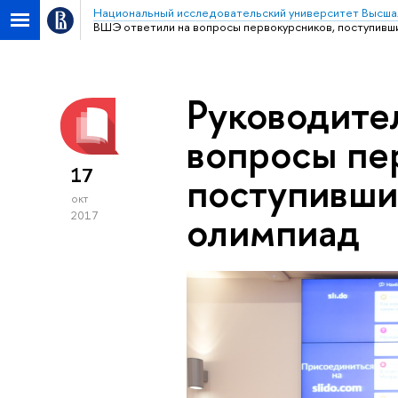
Национальный исследовательский университет Высша
ВШЭ ответили на вопросы первокурсников, поступивш
Руководите
вопросы пе
17
поступивши
окт
олимпиад
2017