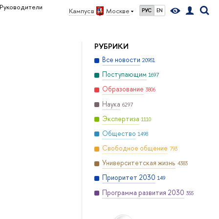
Руководители
Кампус в
Москве
РУС
EN
РУБРИКИ
Все новости
20951
Поступающим
1697
Образование
3806
Наука
6297
Экспертиза
1110
Общество
1498
Свободное общение
793
Университетская жизнь
4383
Приоритет 2030
149
Программа развития 2030
355