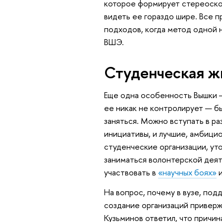
которое формирует стереоско
видеть ее гораздо шире. Все п
подходов, когда метод одной н
ВШЭ.
Студенческая ж
Еще одна особенность Вышки —
ее никак не контролирует — б
заняться. Можно вступать в ра
инициативы, и лучшие, амбицио
студенческие организации, у
заниматься волонтерской деят
участвовать в
«научных боях»
и
На вопрос, почему в вузе, п
создание организаций приверж
Кузьминов ответил, что причин