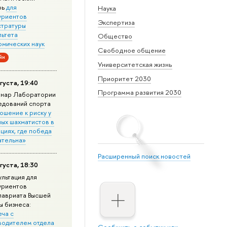
рь
для
Наука
уриентов
Экспертиза
стратуры
льтета
Общество
омических наук
Свободное общение
йн
Университетская жизнь
Приоритет 2030
густа, 19:40
Программа развития 2030
нар Лаборатории
едований спорта
ошение к риску у
ных шахматистов в
циях, где победа
ательна»
Расширенный поиск новостей
густа, 18:30
ультация для
уриентов
лавриата Высшей
ы бизнеса:
еча с
водителем отдела
Сообщить о событии или