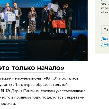
совм
кофе
«Выш
По
Дни 
двер
то только начало»
сийский кейс-чемпионат «КЛЮЧ» осталась
удентка 1-го курса образовательной
ВШЭ Дарья Пайвина, трижды участвовавшая в
место в прошлом году, поделилась секретами
проекта.