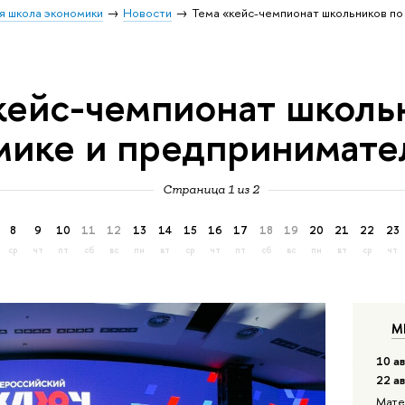
я школа экономики
Новости
Тема «кейс-чемпионат школьников по
кейс-чемпионат школь
мике и предпринимате
Страница 1 из 2
8
9
10
11
12
13
14
15
16
17
18
19
20
21
22
23
ср
чт
пт
сб
вс
пн
вт
ср
чт
пт
сб
вс
пн
вт
ср
чт
М
10 ав
22 а
Мате