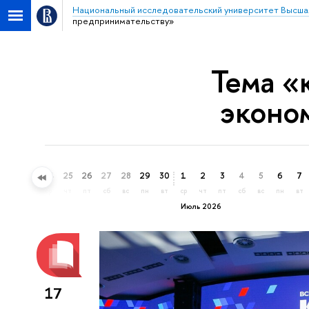
Национальный исследовательский университет Высша
предпринимательству»
Тема «
эконо
22
23
24
25
26
27
28
29
30
1
2
3
4
5
6
7
пн
вт
ср
чт
пт
сб
вс
пн
вт
ср
чт
пт
сб
вс
пн
вт
Июль 2026
17