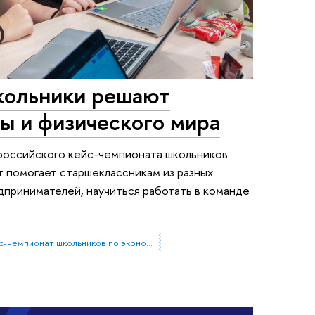
кольники решают
ы и физического мира
российского кейс-чемпионата школьников
т помогает старшеклассникам из разных
дпринимателей, научиться работать в команде
кейс-чемпионат школьников по экономике и предпринимательству