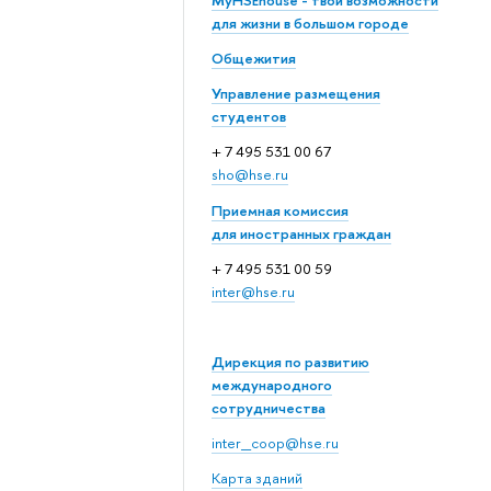
MyHSEhouse - твои возможности
для жизни в большом городе
Общежития
Управление размещения
студентов
+ 7 495 531 00 67
sho@hse.ru
Приемная комиссия
для иностранных граждан
+ 7 495 531 00 59
inter@hse.ru
Дирекция по развитию
международного
сотрудничества
inter_coop@hse.ru
Карта зданий