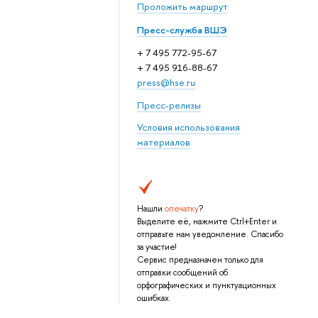
Проложить маршрут
Пресс-служба ВШЭ
+ 7 495 772-95-67
+ 7 495 916-88-67
press@hse.ru
Пресс-релизы
Условия использования
материалов
Нашли
опечатку
?
Выделите её, нажмите Ctrl+Enter и
отправьте нам уведомление. Спасибо
за участие!
Сервис предназначен только для
отправки сообщений об
орфографических и пунктуационных
ошибках.