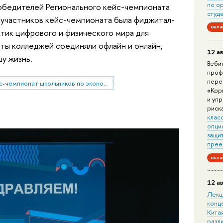
по о
победителей Регионального кейс-чемпионата
студ
участников кейс-чемпионата была фиджитал-
онла
тик цифрового и физического мира для
нты колледжей соединяли офлайн и онлайн,
12 ав
у жизнь.
Веби
проф
пере
кейс-чемпионат школьников по экономике и предпринимательству
«Кор
и уп
риск
клас
опци
защит
прее
онла
12 ав
Лекц
конц
Китая
разл