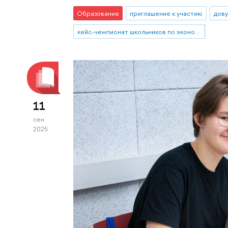
Образование
приглашение к участию
дову
кейс-чемпионат школьников по экономике и предпринимательству
11
сен
2025