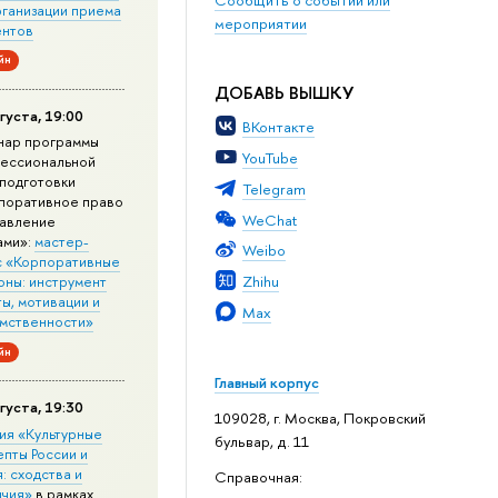
рганизации приема
мероприятии
ентов
йн
ДОБАВЬ ВЫШКУ
густа, 19:00
ВКонтакте
нар программы
YouTube
ессиональной
подготовки
Telegram
поративное право
WeChat
равление
ами»:
мастер-
Weibo
с «Корпоративные
Zhihu
оны: инструмент
ы, мотивации и
Max
мственности»
йн
Главный корпус
густа, 19:30
109028, г. Москва, Покровский
ия «Культурные
бульвар, д. 11
епты России и
: сходства и
Справочная:
ичия»
в рамках