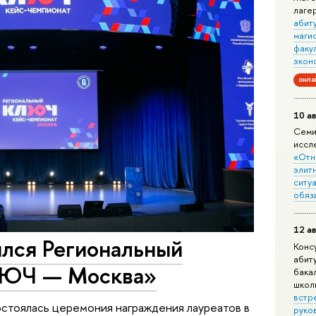
лаге
абит
маги
факу
экон
онла
10 ав
Семи
иссл
«Отн
элит
ситуа
обяз
12 ав
лся Региональный
Конс
абит
ЛЮЧ — Москва»
бака
школ
встр
остоялась церемония награждения лауреатов в
руко