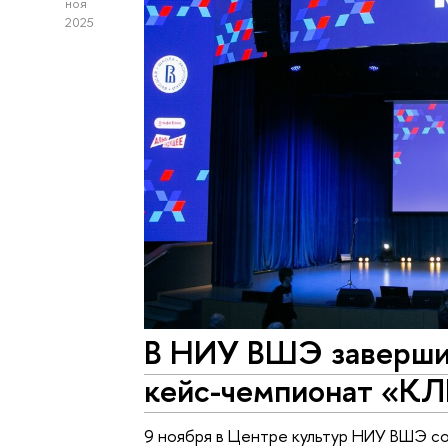
ноя
2025
В НИУ ВШЭ заверши
кейс-чемпионат «К
9 ноября в Центре культур НИУ ВШЭ с