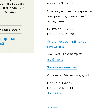
+ 7 495 771-32-32
естного проекта
йни «Полдень» и
Для соединения с внутренним
ки Онлайн»
номером подразделения/
сотрудника:
+7 495 531-00-00
казать все
+ 7 495 772-95-90
открытых
Узнать телефонный номер
ей
сотрудника
Факс: + 7 495 628-79-31
hse@hse.ru
Приемная комиссия
Москва, ул. Мясницкая, д. 20
+ 7 495 771 32 42
+ 7 495 916 88 44
abitur@hse.ru