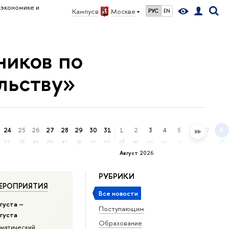
 экономике и
Кампус в
Москве
РУС
EN
ников по
льству»
24
25
26
27
28
29
30
31
1
2
3
4
5
6
7
8
пт
сб
вс
пн
вт
ср
чт
пт
сб
вс
пн
вт
ср
чт
пт
сб
Август 2026
РУБРИКИ
ЕРОПРИЯТИЯ
Все новости
густа –
Поступающим
вгуста
Образование
матический