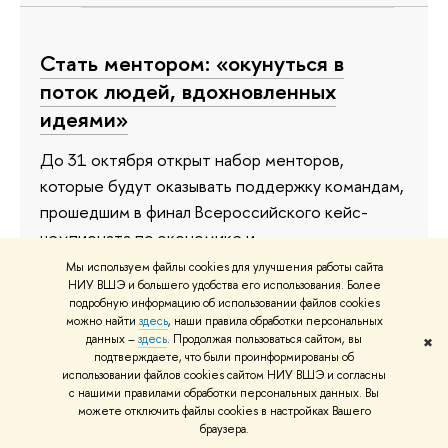
Стать ментором: «окунуться в
поток людей, вдохновленных
идеями»
До 31 октября открыт набор менторов,
которые будут оказывать поддержку командам,
прошедшим в финал Всероссийского кейс-
чемпионата по экономике и
предпринимательству. Приглашаются студенты
Мы используем файлы cookies для улучшения работы сайта
НИУ ВШЭ и большего удобства его использования. Более
НИУ ВШЭ и других вузов, а также молодые
подробную информацию об использовании файлов cookies
предприниматели, эксперты из сферы
можно найти
здесь
, наши правила обработки персональных
управления и экономики. Менторам предстоит
данных –
здесь
. Продолжая пользоваться сайтом, вы
✖
подтверждаете, что были проинформированы об
очная работа с командами — участницами
использовании файлов cookies сайтом НИУ ВШЭ и согласны
финального кейс-чемпионата, который
с нашими правилами обработки персональных данных. Вы
можете отключить файлы cookies в настройках Вашего
состоится с 8 по 11 декабря в Москве.
браузера.