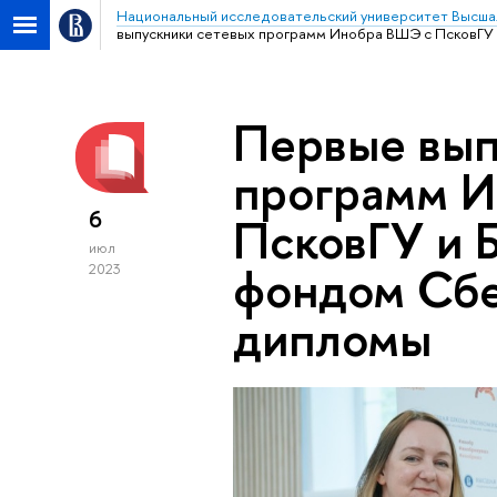
Национальный исследовательский университет Высша
выпускники сетевых программ Инобра ВШЭ с ПсковГУ
Первые вып
программ 
6
ПсковГУ и 
июл
фондом Сбе
2023
дипломы