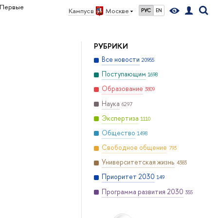
Первые
Кампус в
Москве
РУС
EN
РУБРИКИ
Все новости
20955
Поступающим
1698
Образование
3809
Наука
6297
Экспертиза
1110
Общество
1498
Свободное общение
793
Университетская жизнь
4383
Приоритет 2030
149
Программа развития 2030
355