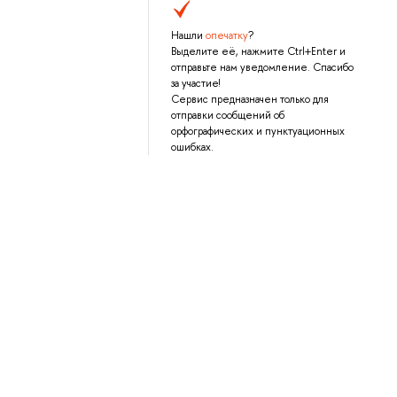
Нашли
опечатку
?
Выделите её, нажмите Ctrl+Enter и
отправьте нам уведомление. Спасибо
за участие!
Сервис предназначен только для
отправки сообщений об
орфографических и пунктуационных
ошибках.