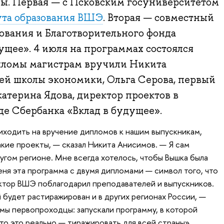
ы. Первая — с Псковским госуниверситетом
та образования ВШЭ
. Вторая — совместный
ования и Благотворительного фонда
ущее». 4 июля на программах состоялся
пломы магистрам вручили Никита
ей школы экономики, Ольга Серова, первый
катерина Ядова, директор проектов в
е Сбербанка «Вклад в будущее».
иходить на вручение дипломов к нашим выпускникам,
акие проекты, — сказал Никита Анисимов. — Я сам
угом регионе. Мне всегда хотелось, чтобы Вышка была
еня эта программа с двумя дипломами — символ того, что
ктор ВШЭ поблагодарил преподавателей и выпускников.
й будет растиражирован и в других регионах России, —
 мы первопроходцы: запускали программу, в которой
что это реально — тиражировать для всей страны».