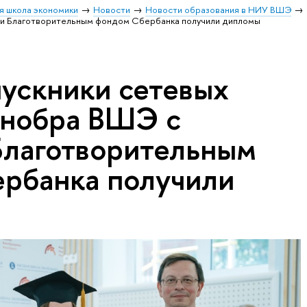
я школа экономики
Новости
Новости образования в НИУ ВШЭ
 и Благотворительным фондом Сбербанка получили дипломы
ускники сетевых
Инобра ВШЭ с
Благотворительным
рбанка получили