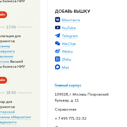
ы бизнеса НИУ
ДОБАВЬ ВЫШКУ
айн
ВКонтакте
17:00
YouTube
Telegram
ультация для
уриентов
WeChat
раммы
лавриата
Weibo
авление
Zhihu
есом»
Высшей
ы бизнеса НИУ
Max
айн
Главный корпус
18:00
109028, г. Москва, Покровский
бульвар, д. 11
нар для
уриентов
Справочная:
стерской
раммы «Маркетинг
+ 7 495 771-32-32
неджмент»