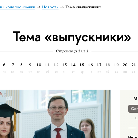
я школа экономики
Новости
Тема «выпускники»
Тема «выпускники»
Страница 1 из 1
6
7
8
9
10
11
12
13
14
15
16
17
18
19
20
21
пн
вт
ср
чт
пт
сб
вс
пн
вт
ср
чт
пт
сб
вс
пн
вт
М
Сег
Ч
Инте