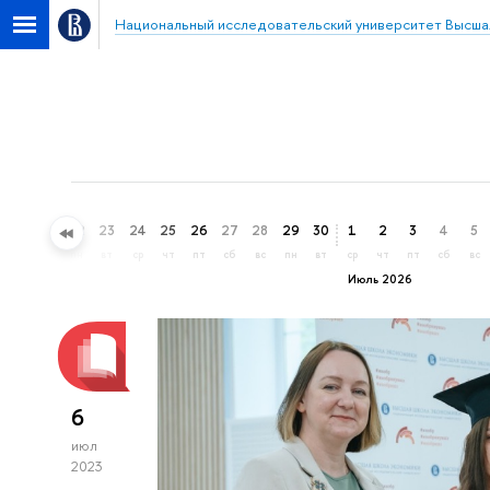
Национальный исследовательский университет Высша
20
21
22
23
24
25
26
27
28
29
30
1
2
3
4
5
сб
вс
пн
вт
ср
чт
пт
сб
вс
пн
вт
ср
чт
пт
сб
вс
Июль 2026
6
июл
2023