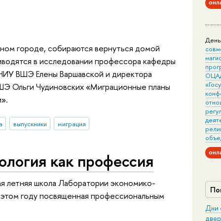
онл
День
дном городе, собираются вернуться домой
совм
маги
риводятся в исследовании профессора кафедры
прог
НИУ ВШЭ Елены Варшавской и директора
ОЦА
«Гос
ШЭ Ольги Чудиновских «Миграционные планы
конф
».
отно
регу
деят
а
выпускники
миграция
рели
объе
онл
ология как профессия
ая летняя школа Лаборатории экономико-
По
 этом году посвященная профессиональным
Дни 
двер