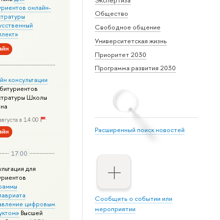
уриентов онлайн-
Общество
стратуры
усственный
Свободное общение
ллект»
Университетская жизнь
айн
Приоритет 2030
Программа развития 2030
йн консультации
абитуриентов
стратуры Школы
йна
августа в 14:00
Расширенный поиск новостей
айн
17:00
ультация для
уриентов
раммы
лавриата
Сообщить о событии или
авление цифровым
мероприятии
уктом»
Высшей