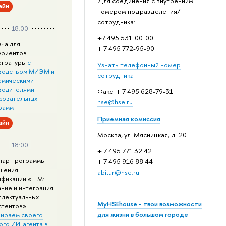
Для соединения с внутренним
айн
номером подразделения/
сотрудника:
18:00
+7 495 531-00-00
еча для
+ 7 495 772-95-90
уриентов
стратуры
с
Узнать телефонный номер
водством МИЭМ и
сотрудника
емическими
водителями
Факс: + 7 495 628-79-31
зовательных
hse@hse.ru
рамм
Приемная комиссия
айн
Москва, ул. Мясницкая, д. 20
18:00
+ 7 495 771 32 42
нар программы
+ 7 495 916 88 44
шения
abitur@hse.ru
ификации «LLM:
ание и интеграция
ллектуальных
MyHSEhouse - твои возможности
стентов»:
для жизни в большом городе
ираем своего
ого ИИ-агента в