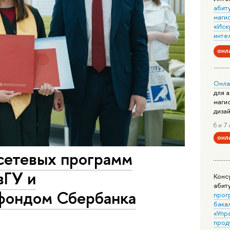
абит
маги
«Иск
инте
онл
Онла
для 
маги
диза
6 и 7 
онл
сетевых программ
вГУ и
Конс
абит
фондом Сбербанка
прог
бака
«Упр
прод