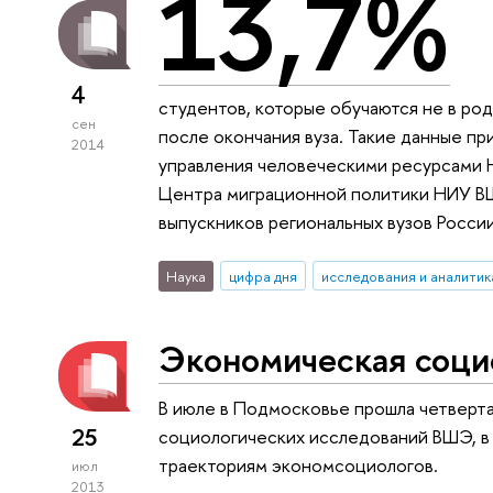
13,7%
4
студентов, которые обучаются не в ро
сен
после окончания вуза. Такие данные п
2014
управления человеческими ресурсами 
Центра миграционной политики НИУ В
выпускников региональных вузов России
Наука
цифра дня
исследования и аналитик
Экономическая соци
В июле в Подмосковье прошла четверт
25
социологических исследований ВШЭ, в
траекториям экономсоциологов.
июл
2013