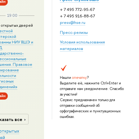
айн
+ 7 495 772-95-67
19:00
+ 7 495 916-88-67
press@hse.ru
 открытых дверей
естной
Пресс-релизы
стерской
раммы НИУ ВШЭ и
Условия использования
Д
материалов
ударственно-
ессиональные
шения. Правовое
лирование
ельности
Нашли
опечатку
?
гиозных
Выделите её, нажмите Ctrl+Enter и
динений»
отправьте нам уведомление. Спасибо
за участие!
айн
Сервис предназначен только для
отправки сообщений об
орфографических и пунктуационных
ошибках.
казать все
открытых
ей