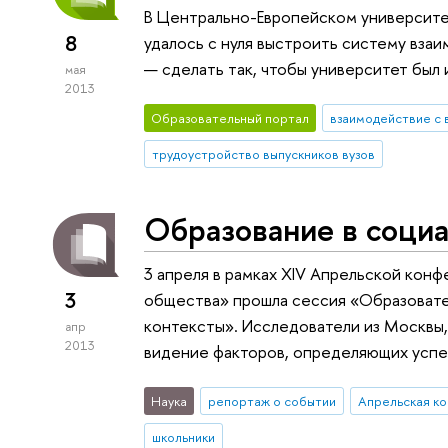
В Центрально-Европейском университе
8
удалось с нуля выстроить систему вза
— сделать так, чтобы университет был 
мая
2013
Образовательный портал
взаимодействие с 
трудоустройство выпускников вузов
Образование в соци
3 апреля в рамках XIV Апрельской ко
3
общества» прошла сессия «Образовате
контексты». Исследователи из Москвы
апр
2013
видение факторов, определяющих успеш
Наука
репортаж о событии
Апрельская к
школьники