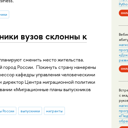
siness.
Pytho
онл
ники
ники вузов склонны к
Веби
абит
маги
прог
«Док
 планируют сменить место жительства.
разв
й город России. Покинуть страну намерены
онл
фессор кафедры управления человеческими
и директор Центра миграционной политики
вании «Миграционные планы выпускников
Встр
с ак
руко
маги
прог
ы России
выпускники
мигранты
«Пед
обра