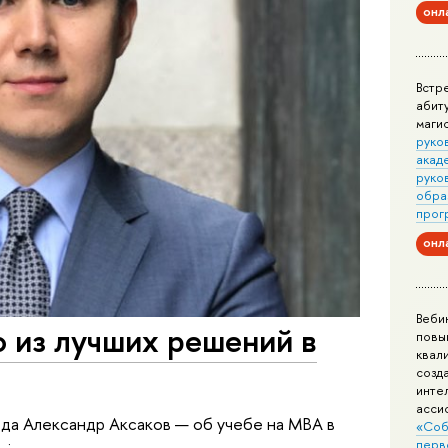
онл
Встр
абит
маги
руко
акад
руко
обра
прог
онл
Веби
о из лучших решений в
повы
квал
созд
инте
асси
да Александр Аксаков — об учебе на MBA в
«Соб
перв