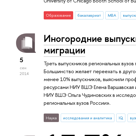
University of Chicago Booth School of Bu
Образование
бакалавриат
MBA
выпуск
Иногородние выпуск
миграции
5
Треть выпускников региональных вузов
сен
Большинство желает переехать в друго
2014
менее 10% выпускников, выяснили про
ресурсами НИУ ВШЭ Елена Варшавская 
НИУ ВШЭ Ольга Чудиновских в исследо
региональных вузов России».
Наука
исследования и аналитика
IQ
вуз