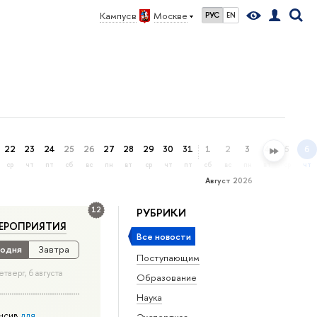
Кампус в
Москве
РУС
EN
22
23
24
25
26
27
28
29
30
31
1
2
3
4
5
6
ср
чт
пт
сб
вс
пн
вт
ср
чт
пт
сб
вс
пн
вт
ср
чт
Август 2026
12
РУБРИКИ
ЕРОПРИЯТИЯ
Все новости
одня
Завтра
Поступающим
етверг, 6 августа
Образование
Наука
нсив
для
Экспертиза