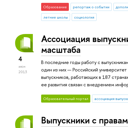
Образование
репортаж о событии
дополн
летние школы
социология
Ассоциация выпускн
масштаба
4
В последние годы работу с выпускника
июн
один из них — Российский университет
2013
выпускников, работающих в 187 странах 
ее развития связан с внедрением инфо
Образовательный портал
ассоциация выпуск
Выпускники с правам