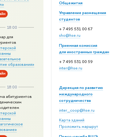
Общежития
n»
Управление размещения
айн
студентов
18:00
+ 7 495 531 00 67
sho@hse.ru
нар для
уриентов
Приемная комиссия
стерской
для иностранных граждан
раммы
азательное
+ 7 495 531 00 59
итие образования»
inter@hse.ru
айн
18:00
Дирекция по развитию
международного
еча абитуриентов
сотрудничества
адемическим
водителем
inter_coop@hse.ru
стерской
раммы
Карта зданий
агогическое
Проложить маршрут
зование»
Пресс-служба ВШЭ