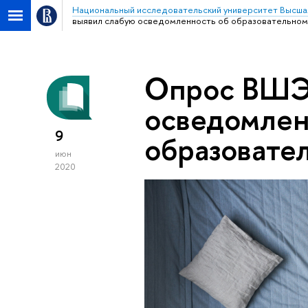
Национальный исследовательский университет Высша
выявил слабую осведомленность об образовательном
Опрос ВШЭ
осведомлен
9
образовате
июн
2020