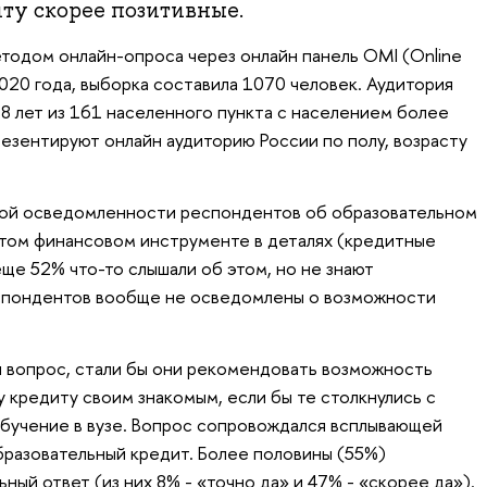
ту скорее позитивные.
одом онлайн-опроса через онлайн панель OMI (Online
 2020 года, выборка составила 1070 человек. Аудитория
8 лет из 161 населенного пункта с населением более
езентируют онлайн аудиторию России по полу, возрасту
бой осведомленности респондентов об образовательном
этом финансовом инструменте в деталях (кредитные
 еще 52% что-то слышали об этом, но не знают
спондентов вообще не осведомлены о возможности
 вопрос, стали бы они рекомендовать возможность
 кредиту своим знакомым, если бы те столкнулись с
бучение в вузе. Вопрос сопровождался всплывающей
образовательный кредит. Более половины (55%)
ый ответ (из них 8% - «точно да» и 47% - «скорее да»).