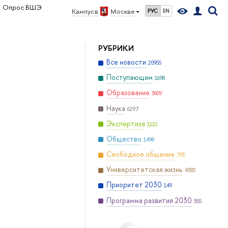
Опрос ВШЭ
Кампус в
Москве
РУС
EN
РУБРИКИ
Все новости
20955
Поступающим
1698
Образование
3809
Наука
6297
Экспертиза
1110
Общество
1498
Свободное общение
793
Университетская жизнь
4383
Приоритет 2030
149
Программа развития 2030
355