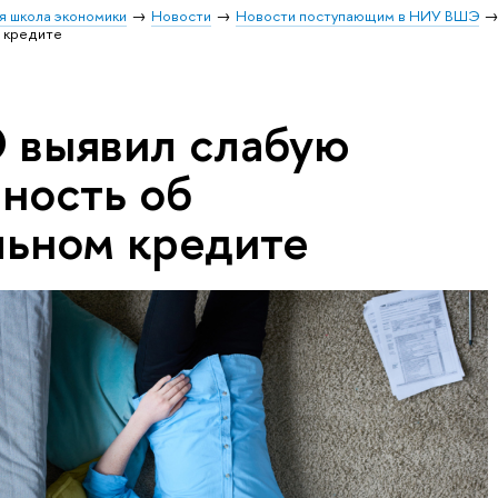
я школа экономики
Новости
Новости поступающим в НИУ ВШЭ
 кредите
 выявил слабую
ность об
льном кредите