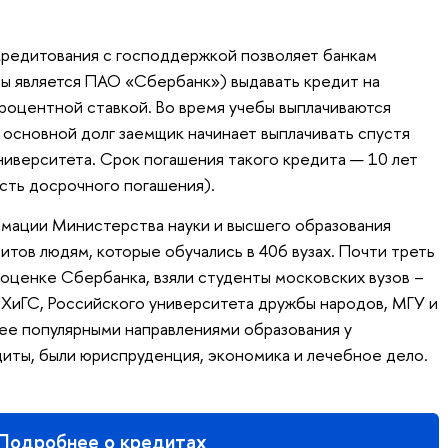
кредитования с господдержкой позволяет банкам
ы является ПАО «Сбербанк») выдавать кредит на
процентной ставкой. Во время учебы выплачиваются
 основной долг заемщик начинает выплачивать спустя
ниверситета. Срок погашения такого кредита — 10 лет
сть досрочного погашения).
рмации Министерства науки и высшего образования
итов людям, которые обучались в 406 вузах. Почти треть
 оценке Сбербанка, взяли студенты московских вузов –
ХиГС, Российского университета дружбы народов, МГУ и
лее популярными направлениями образования у
диты, были юриспруденция, экономика и лечебное дело.
Подробнее о кредитах