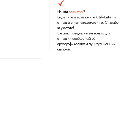
Нашли
опечатку
?
Выделите её, нажмите Ctrl+Enter и
отправьте нам уведомление. Спасибо
за участие!
Сервис предназначен только для
отправки сообщений об
орфографических и пунктуационных
ошибках.