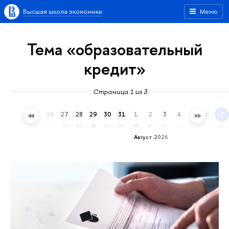
Высшая школа экономики
Меню
Тема «образовательный
кредит»
Страница 1 из 3
23
24
25
26
27
28
29
30
31
1
2
3
4
5
6
7
чт
пт
сб
вс
пн
вт
ср
чт
пт
сб
вс
пн
вт
ср
чт
пт
Август 2026