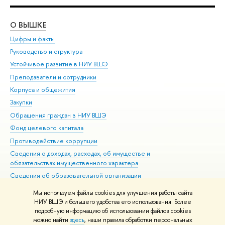
О ВЫШКЕ
ОБ
Цифры и факты
Ли
Руководство и структура
Дов
Устойчивое развитие в НИУ ВШЭ
Ол
Преподаватели и сотрудники
При
Корпуса и общежития
Вы
Закупки
При
Обращения граждан в НИУ ВШЭ
Ас
Фонд целевого капитала
До
Противодействие коррупции
Цен
Сведения о доходах, расходах, об имуществе и
Би
обязательствах имущественного характера
Об
Сведения об образовательной организации
Обр
Людям с ограниченными возможностями здоровья
Мы используем файлы cookies для улучшения работы сайта
Единая платежная страница
НИУ ВШЭ и большего удобства его использования. Более
подробную информацию об использовании файлов cookies
Работа в Вышке
можно найти
здесь
, наши правила обработки персональных