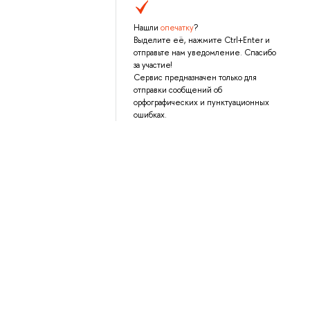
Нашли
опечатку
?
Выделите её, нажмите Ctrl+Enter и
отправьте нам уведомление. Спасибо
за участие!
Сервис предназначен только для
отправки сообщений об
орфографических и пунктуационных
ошибках.