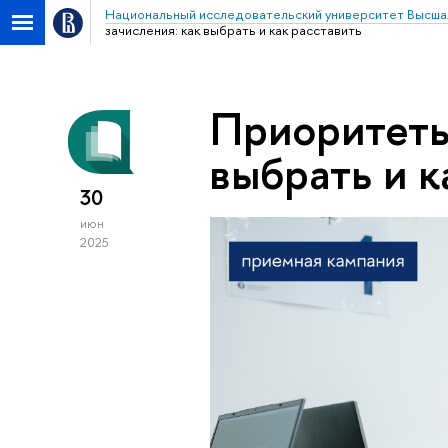
Национальный исследовательский университет Высша
зачисления: как выбрать и как расставить
Приоритеты
выбрать и к
30
июн
2025