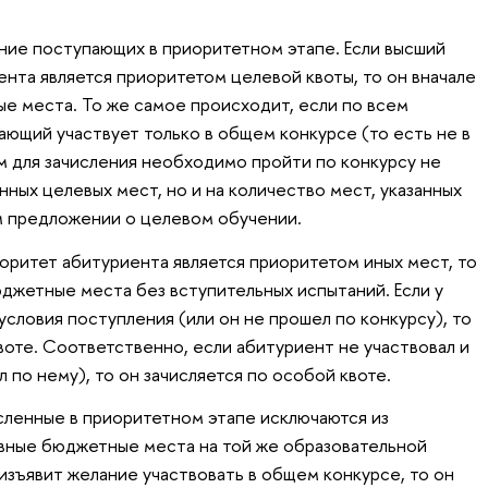
ение поступающих в приоритетном этапе. Если высший
нта является приоритетом целевой квоты, то он вначале
ые места. То же самое происходит, если по всем
ющий участвует только в общем конкурсе (то есть не в
м для зачисления необходимо пройти по конкурсу не
ных целевых мест, но и на количество мест, указанных
м предложении о целевом обучении.
оритет абитуриента является приоритетом иных мест, то
юджетные места без вступительных испытаний. Если у
словия поступления (или он не прошел по конкурсу), то
воте. Соответственно, если абитуриент не участвовал и
л по нему), то он зачисляется по особой квоте.
сленные в приоритетном этапе исключаются из
овные бюджетные места на той же образовательной
изъявит желание участвовать в общем конкурсе, то он