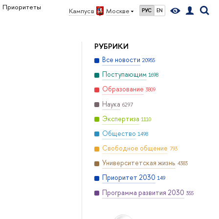
Приоритеты
Кампус в
Москве
РУС
EN
РУБРИКИ
Все новости
20955
Поступающим
1698
Образование
3809
Наука
6297
Экспертиза
1110
Общество
1498
Свободное общение
793
Университетская жизнь
4383
Приоритет 2030
149
Программа развития 2030
355