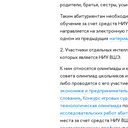
родители, братья, сестры, усы
Таким абитуриентам необходим
обучение за счет средств НИ
направляется на электронную 
одном из предыдущих
материа
2. Участники отдельных интел
которых является НИУ ВШЭ.
К ним относятся олимпиады и 
совета олимпиад школьников и
либо проводятся с его участи
экономике и предприниматель
словами»
,
Конкурс игровых су
технологическая олимпиада
по
исследовательских работ абит
места за счет средств НИУ В
соответствующим профилю
инт