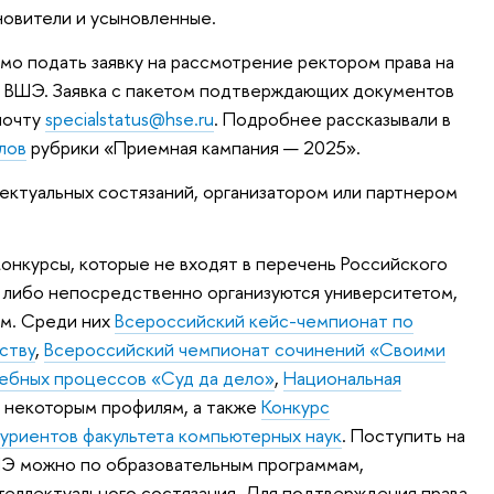
новители и усыновленные.
о подать заявку на рассмотрение ректором права на
У ВШЭ. Заявка с пакетом подтверждающих документов
почту
specialstatus@hse.ru
. Подробнее рассказывали в
лов
рубрики «Приемная кампания — 2025».
лектуальных состязаний, организатором или партнером
конкурсы, которые не входят в перечень Российского
 либо непосредственно организуются университетом,
ем. Среди них
Всероссийский кейс-чемпионат по
ству
,
Всероссийский чемпионат сочинений «Своими
дебных процессов «Суд да дело»
,
Национальная
 некоторым профилям, а также
Конкурс
уриентов факультета компьютерных наук
. Поступить на
ШЭ можно по образовательным программам,
еллектуального состязания. Для подтверждения права