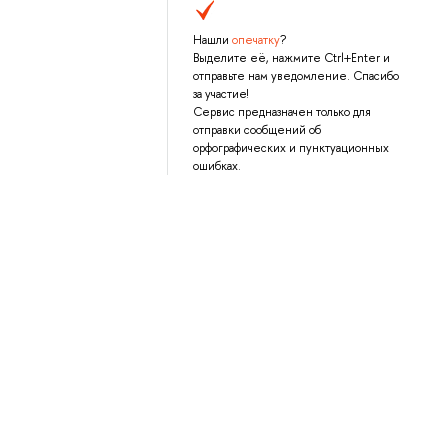
Нашли
опечатку
?
Выделите её, нажмите Ctrl+Enter и
отправьте нам уведомление. Спасибо
за участие!
Сервис предназначен только для
отправки сообщений об
орфографических и пунктуационных
ошибках.