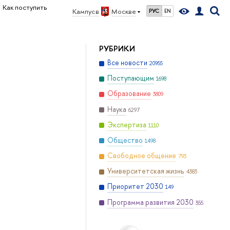
Как поступить
Кампус в
Москве
РУС
EN
РУБРИКИ
Все новости
20955
Поступающим
1698
Образование
3809
Наука
6297
Экспертиза
1110
Общество
1498
Свободное общение
793
Университетская жизнь
4383
Приоритет 2030
149
Программа развития 2030
355