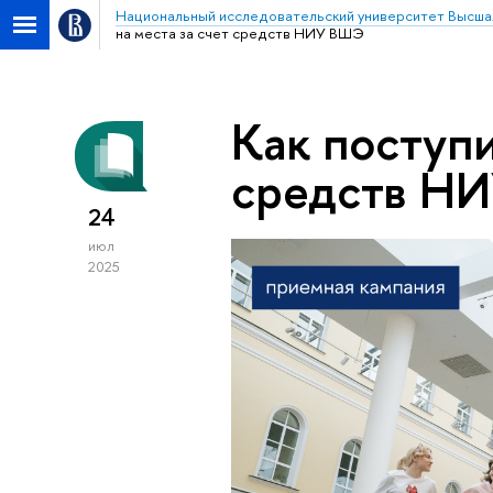
Национальный исследовательский университет Высша
на места за счет средств НИУ ВШЭ
Как поступи
средств Н
24
июл
2025