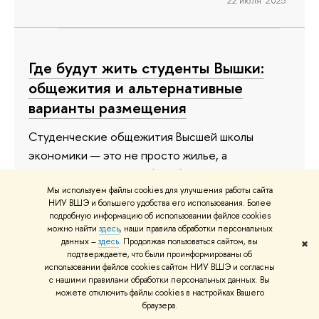
Где будут жить студенты Вышки:
общежития и альтернативные
варианты размещения
Студенческие общежития Высшей школы
экономики — это не просто жилье, а
пространство для учебы, общения и
совместных мероприятий. Рассказываем, как
Мы используем файлы cookies для улучшения работы сайта
НИУ ВШЭ и большего удобства его использования. Более
распределяются места и какие варианты
подробную информацию об использовании файлов cookies
размещения доступны в 2025 году.
можно найти
здесь
, наши правила обработки персональных
данных –
здесь
. Продолжая пользоваться сайтом, вы
✖
подтверждаете, что были проинформированы об
18 июля 2025
использовании файлов cookies сайтом НИУ ВШЭ и согласны
с нашими правилами обработки персональных данных. Вы
можете отключить файлы cookies в настройках Вашего
браузера.