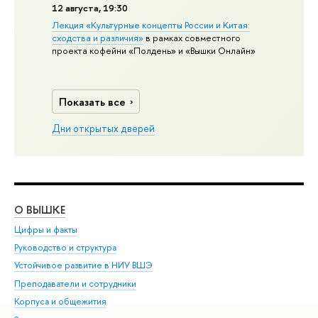
12 августа, 19:30
Лекция «Культурные концепты России и Китая:
сходства и различия»
в рамках совместного
проекта кофейни «Полдень» и «Вышки Онлайн»
Показать все
Дни открытых дверей
О ВЫШКЕ
ОБ
Цифры и факты
Ли
Руководство и структура
Дов
Устойчивое развитие в НИУ ВШЭ
Ол
Преподаватели и сотрудники
При
Корпуса и общежития
Вы