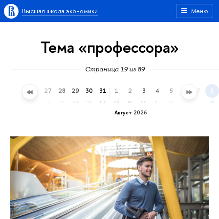
Высшая школа экономики
Меню
Тема «профессора»
Страница 19 из 89
24
25
26
27
28
29
30
31
1
2
3
4
5
6
7
8
пт
сб
вс
пн
вт
ср
чт
пт
сб
вс
пн
вт
ср
чт
пт
сб
Август 2026