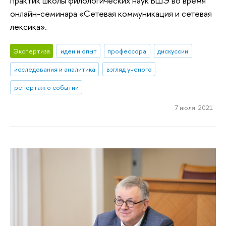
практик школы филологических наук ВШЭ во время
онлайн-семинара «Сетевая коммуникация и сетевая
лексика».
Экспертиза
идеи и опыт
профессора
дискуссии
исследования и аналитика
взгляд ученого
репортаж о событии
7 июля 2021