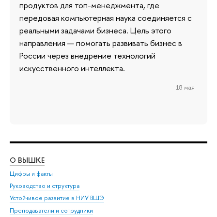
продуктов для топ-менеджмента, где
передовая компьютерная наука соединяется с
реальными задачами бизнеса. Цель этого
направления — помогать развивать бизнес в
России через внедрение технологий
искусственного интеллекта.
18 мая
О ВЫШКЕ
ОБ
Цифры и факты
Ли
Руководство и структура
Дов
Устойчивое развитие в НИУ ВШЭ
Ол
Преподаватели и сотрудники
При