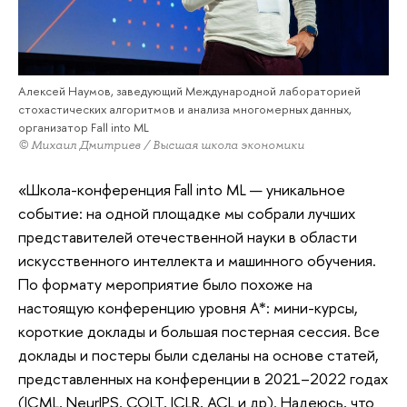
Алексей Наумов, заведующий Международной лабораторией
стохастических алгоритмов и анализа многомерных данных,
организатор Fall into ML
© Михаил Дмитриев / Высшая школа экономики
«Школа-конференция Fall into ML — уникальное
событие: на одной площадке мы собрали лучших
представителей отечественной науки в области
искусственного интеллекта и машинного обучения.
По формату мероприятие было похоже на
настоящую конференцию уровня А*: мини-курсы,
короткие доклады и большая постерная сессия. Все
доклады и постеры были сделаны на основе статей,
представленных на конференции в 2021–2022 годах
(ICML, NeurIPS, COLT, ICLR, ACL и др). Надеюсь, что