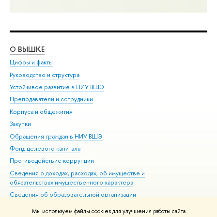
О ВЫШКЕ
ОБ
Цифры и факты
Ли
Руководство и структура
Дов
Устойчивое развитие в НИУ ВШЭ
Ол
Преподаватели и сотрудники
При
Корпуса и общежития
Вы
Закупки
При
Обращения граждан в НИУ ВШЭ
Ас
Фонд целевого капитала
До
Противодействие коррупции
Цен
Сведения о доходах, расходах, об имуществе и
Би
обязательствах имущественного характера
Об
Сведения об образовательной организации
Обр
Людям с ограниченными возможностями здоровья
Мы используем файлы cookies для улучшения работы сайта