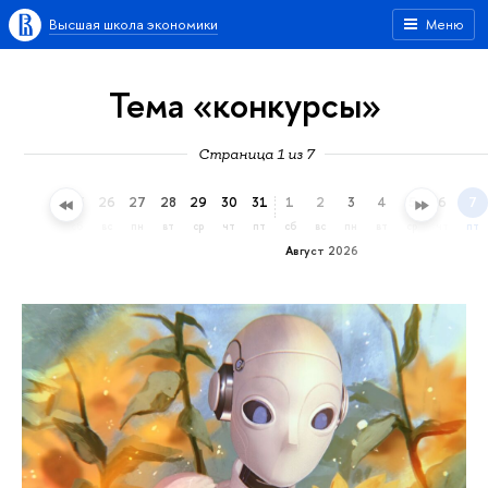
Высшая школа экономики
Меню
Тема «конкурсы»
Страница 1 из 7
23
24
25
26
27
28
29
30
31
1
2
3
4
5
6
7
чт
пт
сб
вс
пн
вт
ср
чт
пт
сб
вс
пн
вт
ср
чт
пт
Август 2026