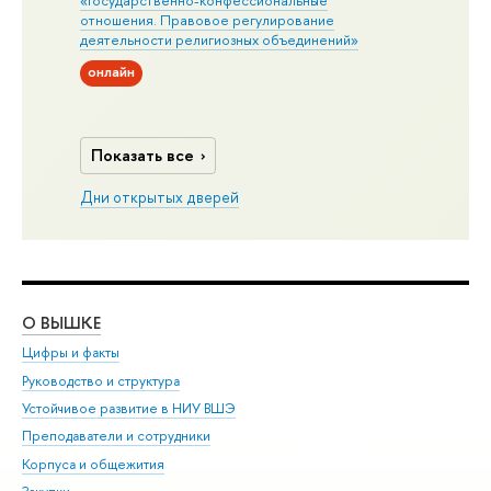
«Государственно-конфессиональные
отношения. Правовое регулирование
деятельности религиозных объединений»
онлайн
Показать все
Дни открытых дверей
О ВЫШКЕ
ОБ
Цифры и факты
Ли
Руководство и структура
Дов
Устойчивое развитие в НИУ ВШЭ
Ол
Преподаватели и сотрудники
При
Корпуса и общежития
Вы