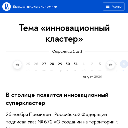
Высшая школа экономики
Меню
Тема «инновационный
кластер»
Страница 1 из 1
22
23
24
25
26
27
28
29
30
31
1
2
3
4
5
6
ср
чт
пт
сб
вс
пн
вт
ср
чт
пт
сб
вс
пн
вт
ср
чт
Август 2026
В столице появится инновационный
суперкластер
26 ноября Президент Российской Федерации
подписал Указ № 672 «О создании на территории г.