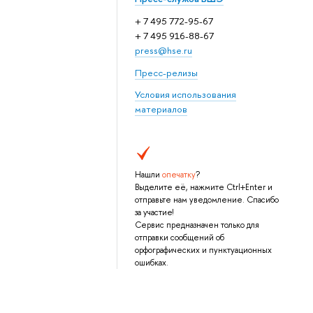
+ 7 495 772-95-67
+ 7 495 916-88-67
press@hse.ru
Пресс-релизы
Условия использования
материалов
Нашли
опечатку
?
Выделите её, нажмите Ctrl+Enter и
отправьте нам уведомление. Спасибо
за участие!
Сервис предназначен только для
отправки сообщений об
орфографических и пунктуационных
ошибках.