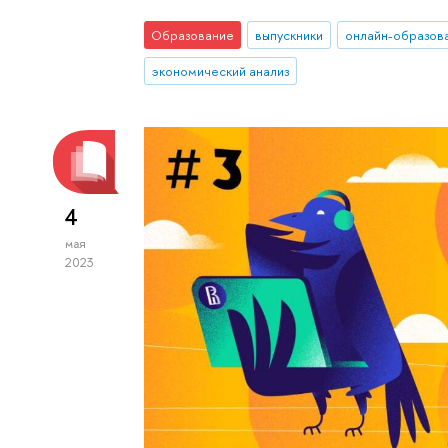
Образование
выпускники
онлайн-образов
экономический анализ
4
мая
2023