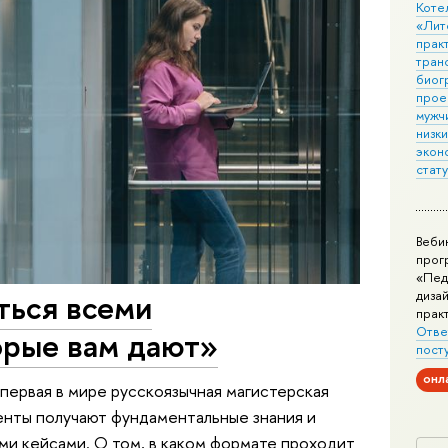
Коте
«Лит
практ
тран
биог
прое
мужчи
низк
экон
стат
Веби
прог
«Пед
ться всеми
дизай
прак
Отве
орые вам дают»
пост
онл
первая в мире русскоязычная магистерская
енты получают фундаментальные знания и
ми кейсами. О том, в каком формате проходит