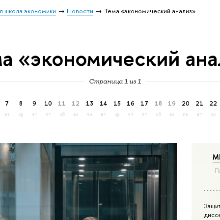
я школа экономики
Новости
Тема «экономический анализ»
ма «экономический ана
Страница 1 из 1
7
8
9
10
11
12
13
14
15
16
17
18
19
20
21
22
вт
ср
чт
пт
сб
вс
пн
вт
ср
чт
пт
сб
вс
пн
вт
ср
М
П
Защи
дисс