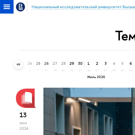
Национальный исследовательский университет Высша
Те
21
22
23
24
25
26
27
28
29
30
1
2
3
4
5
6
вс
пн
вт
ср
чт
пт
сб
вс
пн
вт
ср
чт
пт
сб
вс
пн
Июль 2026
13
июн
2024