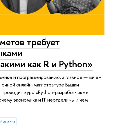
метов требует
ыками
акими как R и Python»
мике и программированию, а главное — зачем
в очной онлайн-магистратуре Вышки
 проходит курс «Python-разработчик» в
очему экономика и IT неотделимы и чем
й анализ