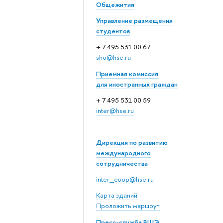
Общежития
Управление размещения
студентов
+ 7 495 531 00 67
sho@hse.ru
Приемная комиссия
для иностранных граждан
+ 7 495 531 00 59
inter@hse.ru
Дирекция по развитию
международного
сотрудничества
inter_coop@hse.ru
Карта зданий
Проложить маршрут
Пресс-служба ВШЭ