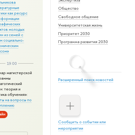
льникова
ературные
Общество
ики как ресурс
Свободное общение
сформации
рафических
Университетская жизнь
ктов молодых
Приоритет 2030
н из семей с
им социально-
Программа развития 2030
омическим
усом»
19:00
нар магистерской
раммы
Расширенный поиск новостей
агогический
н: теория и
тика обучения»:
ты на вопросы по
уплению
айн
Сообщить о событии или
мероприятии