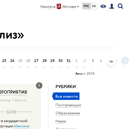
Кампус в
Москве
РУС
EN
лиз»
23
24
25
26
27
28
29
30
31
1
2
3
4
5
6
7
чт
пт
сб
вс
пн
вт
ср
чт
пт
сб
вс
пн
вт
ср
чт
пт
Август 2026
2
РУБРИКИ
ЕРОПРИЯТИЯ
Все новости
ятница, 7 августа
Поступающим
12:00
Образование
та кандидатской
Наука
ертации
Максима
Экспертиза