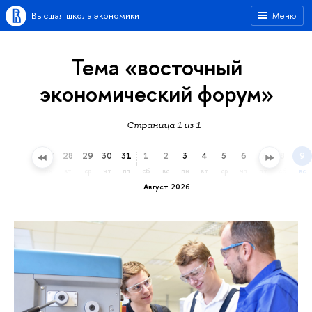
Высшая школа экономики
Меню
Тема «восточный
экономический форум»
Страница 1 из 1
25
26
27
28
29
30
31
1
2
3
4
5
6
7
8
9
сб
вс
пн
вт
ср
чт
пт
сб
вс
пн
вт
ср
чт
пт
сб
вс
Август 2026