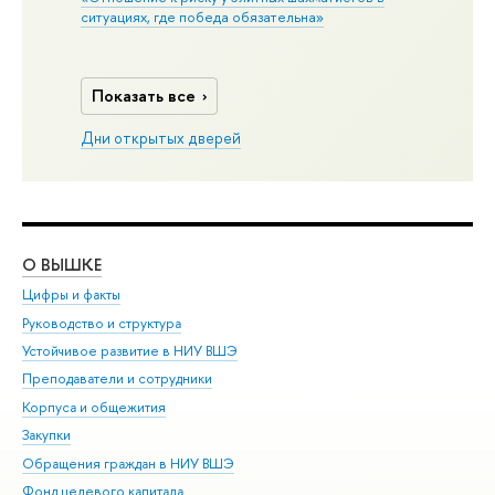
ситуациях, где победа обязательна»
Показать все
Дни открытых дверей
О ВЫШКЕ
ОБ
Цифры и факты
Ли
Руководство и структура
Дов
Устойчивое развитие в НИУ ВШЭ
Ол
Преподаватели и сотрудники
При
Корпуса и общежития
Вы
Закупки
При
Обращения граждан в НИУ ВШЭ
Ас
Фонд целевого капитала
До