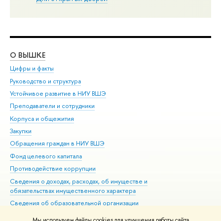
О ВЫШКЕ
ОБ
Цифры и факты
Ли
Руководство и структура
Дов
Устойчивое развитие в НИУ ВШЭ
Ол
Преподаватели и сотрудники
При
Корпуса и общежития
Вы
Закупки
При
Обращения граждан в НИУ ВШЭ
Ас
Фонд целевого капитала
До
Противодействие коррупции
Цен
Сведения о доходах, расходах, об имуществе и
Би
обязательствах имущественного характера
Об
Сведения об образовательной организации
Обр
Людям с ограниченными возможностями здоровья
Мы используем файлы cookies для улучшения работы сайта