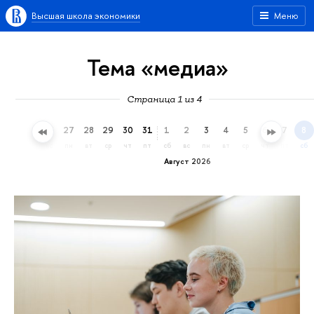
Высшая школа экономики
Меню
Тема «медиа»
Страница 1 из 4
24
25
26
27
28
29
30
31
1
2
3
4
5
6
7
8
пт
сб
вс
пн
вт
ср
чт
пт
сб
вс
пн
вт
ср
чт
пт
сб
Август 2026