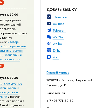
йн
ДОБАВЬ ВЫШКУ
густа, 19:00
ВКонтакте
нар программы
YouTube
ессиональной
подготовки
Telegram
поративное право
WeChat
равление
ами»:
мастер-
Weibo
с «Корпоративные
Zhihu
оны: инструмент
ы, мотивации и
Max
мственности»
йн
Главный корпус
густа, 19:30
109028, г. Москва, Покровский
ия «Культурные
бульвар, д. 11
епты России и
: сходства и
Справочная:
ичия»
в рамках
+ 7 495 771-32-32
естного проекта
йни «Полдень» и