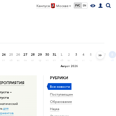
Кампус в
Москве
РУС
EN
24
25
26
27
28
29
30
31
1
2
3
4
5
6
7
8
пт
сб
вс
пн
вт
ср
чт
пт
сб
вс
пн
вт
ср
чт
пт
сб
Август 2026
РУБРИКИ
ЕРОПРИЯТИЯ
Все новости
густа –
Поступающим
вгуста
Образование
матический
рь
для
Наука
уриентов
Экспертиза