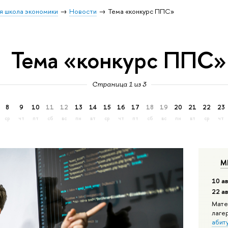
я школа экономики
Новости
Тема «конкурс ППС»
Тема «конкурс ППС»
Страница 1 из 3
8
9
10
11
12
13
14
15
16
17
18
19
20
21
22
23
ср
чт
пт
сб
вс
пн
вт
ср
чт
пт
сб
вс
пн
вт
ср
чт
М
10 ав
22 а
Мате
лаге
абит