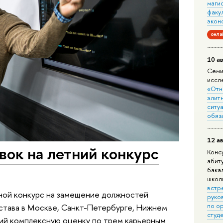
маги
факу
экон
онла
10 ав
Семи
иссл
«Отн
элит
ситуа
обяз
12 ав
вок на летний конкурс
Конс
абит
бака
школ
встр
ной конкурс на замещение должностей
руко
по о
тава в Москве, Санкт-Петербурге, Нижнем
студ
ий комплексную оценку по трем карьерным