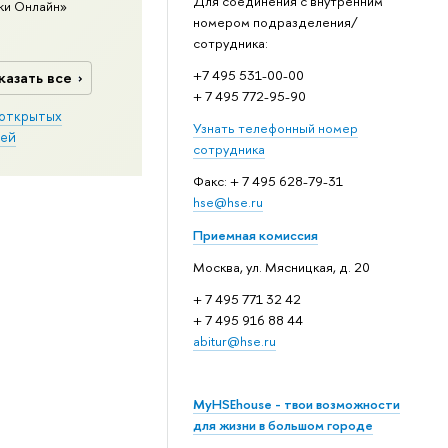
Для соединения с внутренним
ки Онлайн»
номером подразделения/
сотрудника:
+7 495 531-00-00
казать все
+ 7 495 772-95-90
открытых
Узнать телефонный номер
ей
сотрудника
Факс: + 7 495 628-79-31
hse@hse.ru
Приемная комиссия
Москва, ул. Мясницкая, д. 20
+ 7 495 771 32 42
+ 7 495 916 88 44
abitur@hse.ru
MyHSEhouse - твои возможности
для жизни в большом городе