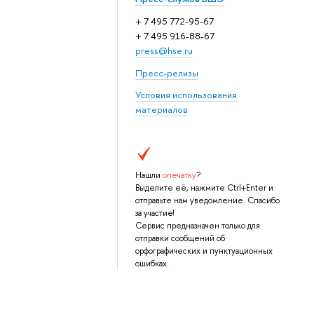
+ 7 495 772-95-67
+ 7 495 916-88-67
press@hse.ru
Пресс-релизы
Условия использования
материалов
Нашли
опечатку
?
Выделите её, нажмите Ctrl+Enter и
отправьте нам уведомление. Спасибо
за участие!
Сервис предназначен только для
отправки сообщений об
орфографических и пунктуационных
ошибках.