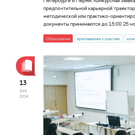
Петербурге и Перми. Конкурсная заяв
предпочтительной карьерной траектор
методической или практико-ориентиров
документы принимаются до 15:00 25 но
Образование
приглашение к участию
кон
13
фев
2024