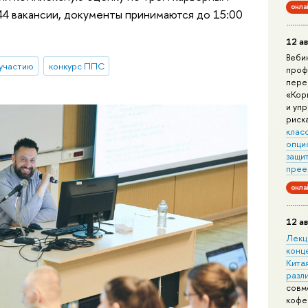
онла
44 вакансии, документы принимаются до 15:00
12 ав
Веби
 участию
конкурс ППС
проф
пере
«Кор
и уп
риск
клас
опци
защит
прее
онла
12 ав
Лекц
конц
Китая
разл
совм
кофе