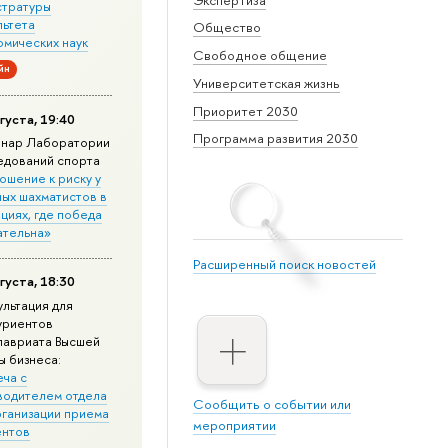
стратуры
льтета
Общество
омических наук
Свободное общение
йн
Университетская жизнь
Приоритет 2030
густа, 19:40
Программа развития 2030
нар Лаборатории
едований спорта
ошение к риску у
ных шахматистов в
циях, где победа
ательна»
Расширенный поиск новостей
густа, 18:30
ультация для
уриентов
лавриата Высшей
ы бизнеса:
еча с
водителем отдела
Сообщить о событии или
рганизации приема
мероприятии
ентов