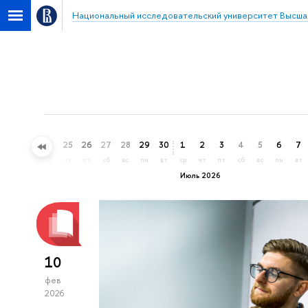
Национальный исследовательский университет Высша
22
23
24
25
26
27
28
29
30
1
2
3
4
5
6
7
пн
вт
ср
чт
пт
сб
вс
пн
вт
ср
чт
пт
сб
вс
пн
вт
Июль 2026
10
фев
2026