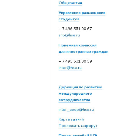
Общежития
Управление размещения
студентов
+ 7 495 531 00 67
sho@hse.ru
Приемная комиссия
для иностранных граждан
+ 7 495 531 00 59
inter@hse.ru
Дирекция по развитию
международного
сотрудничества
inter_coop@hse.ru
Карта зданий
Проложить маршрут
Пресс-служба ВШЭ