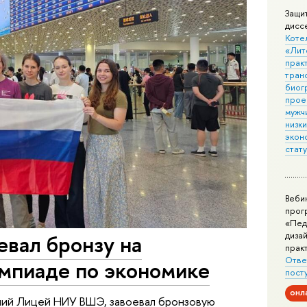
Защи
дисс
Коте
«Лит
практ
тран
биог
прое
мужчи
низк
экон
стат
Веби
прог
«Пед
дизай
вал бронзу на
прак
Отве
мпиаде по экономике
пост
онл
вший Лицей НИУ ВШЭ, завоевал бронзовую