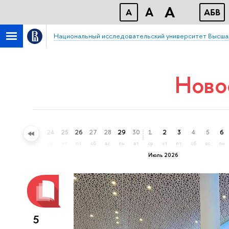
A
A
A
АБВ
Национальный исследовательский университет Высша
Ново
21
22
23
24
25
26
27
28
29
30
1
2
3
4
5
6
вс
пн
вт
ср
чт
пт
сб
вс
пн
вт
ср
чт
пт
сб
вс
пн
Июль 2026
5