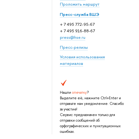
Проложить маршрут
Пресс-служба ВШЭ
+ 7 495 772-95-67
+ 7 495 916-88-67
press@hse.ru
Пресс-релизы
Условия использования
материалов
Нашли
опечатку
?
Выделите её, нажмите Ctrl+Enter и
отправьте нам уведомление. Спасибо
за участие!
Сервис предназначен только для
отправки сообщений об
орфографических и пунктуационных
ошибках.