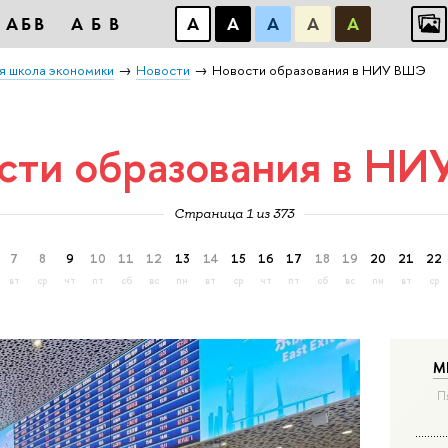
АБВ
АБВ
А
А
А
А
А
я школа экономики
Новости
Новости образования в НИУ ВШЭ
сти образования в Н
Страница 1 из 373
7
8
9
10
11
12
13
14
15
16
17
18
19
20
21
22
вт
ср
чт
пт
сб
вс
пн
вт
ср
чт
пт
сб
вс
пн
вт
ср
М
П