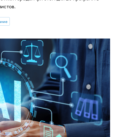
листов.
ание