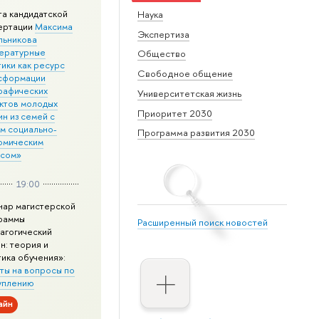
та кандидатской
Наука
ертации
Максима
Экспертиза
льникова
ературные
Общество
ики как ресурс
Свободное общение
сформации
рафических
Университетская жизнь
ктов молодых
Приоритет 2030
н из семей с
им социально-
Программа развития 2030
омическим
усом»
19:00
нар магистерской
раммы
Расширенный поиск новостей
агогический
н: теория и
тика обучения»:
ты на вопросы по
уплению
айн