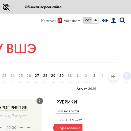
Обычная версия сайта
Кампус в
Москве
РУС
EN
ИУ ВШЭ
23
24
25
26
27
28
29
30
31
1
2
3
4
5
6
7
чт
пт
сб
вс
пн
вт
ср
чт
пт
сб
вс
пн
вт
ср
чт
пт
Август 2026
2
РУБРИКИ
ЕРОПРИЯТИЯ
Все новости
ятница, 7 августа
Поступающим
12:00
Образование