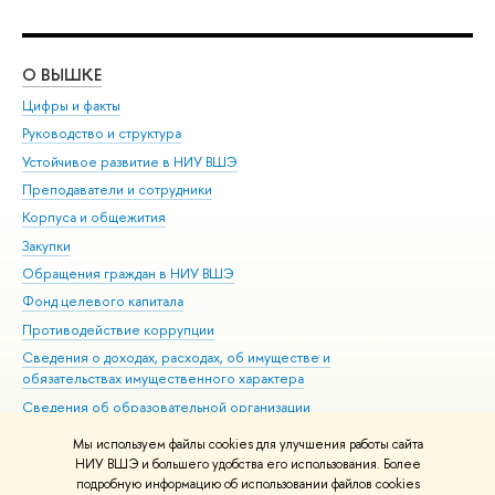
О ВЫШКЕ
ОБ
Цифры и факты
Ли
Руководство и структура
Дов
Устойчивое развитие в НИУ ВШЭ
Ол
Преподаватели и сотрудники
При
Корпуса и общежития
Вы
Закупки
При
Обращения граждан в НИУ ВШЭ
Ас
Фонд целевого капитала
До
Противодействие коррупции
Цен
Сведения о доходах, расходах, об имуществе и
Би
обязательствах имущественного характера
Об
Сведения об образовательной организации
Обр
Людям с ограниченными возможностями здоровья
Мы используем файлы cookies для улучшения работы сайта
Единая платежная страница
НИУ ВШЭ и большего удобства его использования. Более
подробную информацию об использовании файлов cookies
Работа в Вышке