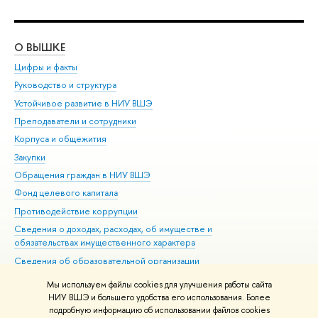
О ВЫШКЕ
ОБ
Цифры и факты
Ли
Руководство и структура
Дов
Устойчивое развитие в НИУ ВШЭ
Ол
Преподаватели и сотрудники
При
Корпуса и общежития
Вы
Закупки
При
Обращения граждан в НИУ ВШЭ
Ас
Фонд целевого капитала
До
Противодействие коррупции
Цен
Сведения о доходах, расходах, об имуществе и
Би
обязательствах имущественного характера
Об
Сведения об образовательной организации
Обр
Людям с ограниченными возможностями здоровья
Мы используем файлы cookies для улучшения работы сайта
Единая платежная страница
НИУ ВШЭ и большего удобства его использования. Более
подробную информацию об использовании файлов cookies
Работа в Вышке