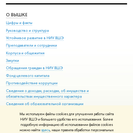
О ВЫШКЕ
ОБ
Цифры и факты
Ли
Руководство и структура
Дов
Устойчивое развитие в НИУ ВШЭ
Ол
Преподаватели и сотрудники
При
Корпуса и общежития
Вы
Закупки
При
Обращения граждан в НИУ ВШЭ
Ас
Фонд целевого капитала
До
Противодействие коррупции
Цен
Сведения о доходах, расходах, об имуществе и
Би
обязательствах имущественного характера
Об
Сведения об образовательной организации
Обр
Людям с ограниченными возможностями здоровья
Мы используем файлы cookies для улучшения работы сайта
Единая платежная страница
НИУ ВШЭ и большего удобства его использования. Более
подробную информацию об использовании файлов cookies
Работа в Вышке
можно найти
здесь
, наши правила обработки персональных