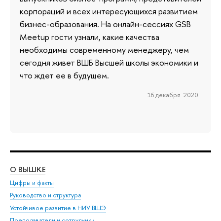
корпораций и всех интересующихся развитием
бизнес-образования. На онлайн-сессиях GSB
Meetup гости узнали, какие качества
необходимы современному менеджеру, чем
сегодня живет ВШБ Высшей школы экономики и
что ждет ее в будущем.
16 декабря 2020
О ВЫШКЕ
ОБ
Цифры и факты
Ли
Руководство и структура
Дов
Устойчивое развитие в НИУ ВШЭ
Ол
Преподаватели и сотрудники
При