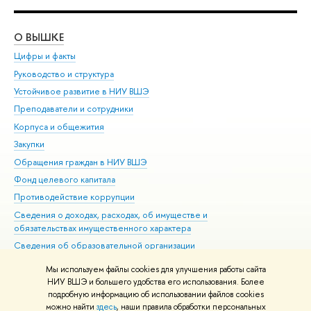
О ВЫШКЕ
ОБ
Цифры и факты
Ли
Руководство и структура
Дов
Устойчивое развитие в НИУ ВШЭ
Ол
Преподаватели и сотрудники
При
Корпуса и общежития
Вы
Закупки
При
Обращения граждан в НИУ ВШЭ
Ас
Фонд целевого капитала
До
Противодействие коррупции
Цен
Сведения о доходах, расходах, об имуществе и
Би
обязательствах имущественного характера
Об
Сведения об образовательной организации
Обр
Людям с ограниченными возможностями здоровья
Мы используем файлы cookies для улучшения работы сайта
Единая платежная страница
НИУ ВШЭ и большего удобства его использования. Более
подробную информацию об использовании файлов cookies
Работа в Вышке
можно найти
здесь
, наши правила обработки персональных