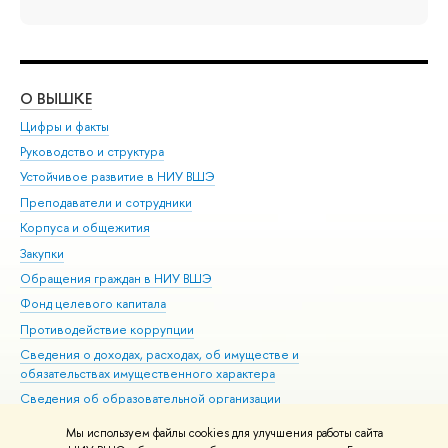
О ВЫШКЕ
ОБ
Цифры и факты
Ли
Руководство и структура
Дов
Устойчивое развитие в НИУ ВШЭ
Ол
Преподаватели и сотрудники
При
Корпуса и общежития
Вы
Закупки
При
Обращения граждан в НИУ ВШЭ
Ас
Фонд целевого капитала
До
Противодействие коррупции
Цен
Сведения о доходах, расходах, об имуществе и
Би
обязательствах имущественного характера
Об
Сведения об образовательной организации
Обр
Людям с ограниченными возможностями здоровья
Мы используем файлы cookies для улучшения работы сайта