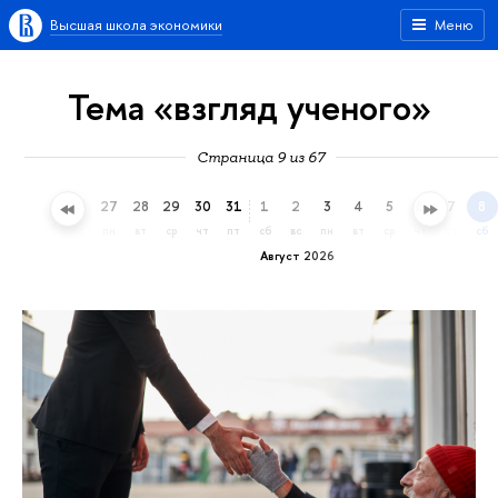
Высшая школа экономики
Меню
Тема «взгляд ученого»
Страница 9 из 67
24
25
26
27
28
29
30
31
1
2
3
4
5
6
7
8
пт
сб
вс
пн
вт
ср
чт
пт
сб
вс
пн
вт
ср
чт
пт
сб
Август 2026