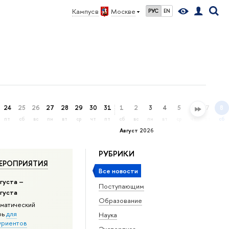
Кампус в
Москве
РУС
EN
24
25
26
27
28
29
30
31
1
2
3
4
5
6
7
8
пт
сб
вс
пн
вт
ср
чт
пт
сб
вс
пн
вт
ср
чт
пт
сб
Август 2026
РУБРИКИ
ЕРОПРИЯТИЯ
Все новости
густа –
Поступающим
вгуста
Образование
матический
рь
для
Наука
уриентов
Экспертиза