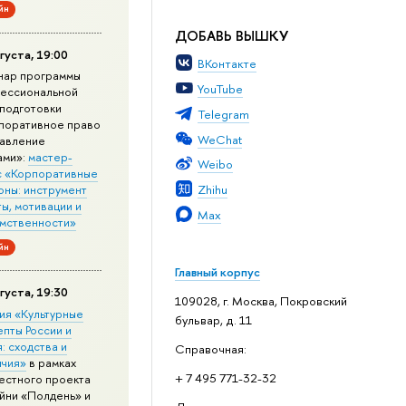
йн
ДОБАВЬ ВЫШКУ
густа, 19:00
ВКонтакте
нар программы
YouTube
ессиональной
подготовки
Telegram
поративное право
WeChat
равление
ами»:
мастер-
Weibo
с «Корпоративные
Zhihu
оны: инструмент
ы, мотивации и
Max
мственности»
йн
Главный корпус
густа, 19:30
109028, г. Москва, Покровский
ия «Культурные
бульвар, д. 11
епты России и
: сходства и
Справочная:
ичия»
в рамках
+ 7 495 771-32-32
естного проекта
йни «Полдень» и