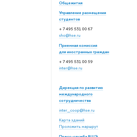
Общежития
Управление размещения
студентов
+ 7 495 531 00 67
sho@hse.ru
Приемная комиссия
для иностранных граждан
+ 7 495 531 00 59
inter@hse.ru
Дирекция по развитию
международного
сотрудничества
inter_coop@hse.ru
Карта зданий
Проложить маршрут
Пресс-служба ВШЭ