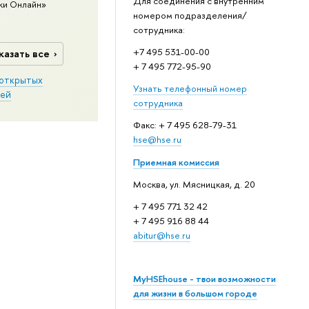
Для соединения с внутренним
ки Онлайн»
номером подразделения/
сотрудника:
+7 495 531-00-00
казать все
+ 7 495 772-95-90
открытых
Узнать телефонный номер
ей
сотрудника
Факс: + 7 495 628-79-31
hse@hse.ru
Приемная комиссия
Москва, ул. Мясницкая, д. 20
+ 7 495 771 32 42
+ 7 495 916 88 44
abitur@hse.ru
MyHSEhouse - твои возможности
для жизни в большом городе