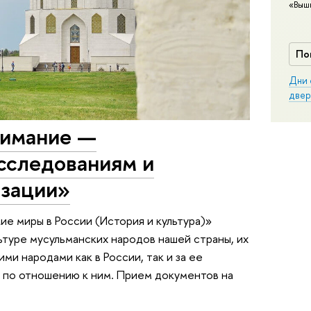
«Выш
По
Дни 
двер
нимание —
сследованиям и
изации»
е миры в России (История и культура)»
ьтуре мусульманских народов нашей страны, их
ми народами как в России, так и за ее
 по отношению к ним. Прием документов на