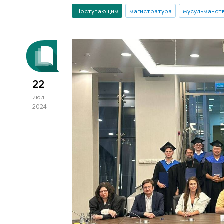
Поступающим
магистратура
мусульманст
22
июл
2024