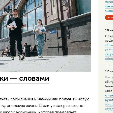
маги
факу
экон
онла
10 ав
Семи
иссл
«Отн
элит
ситуа
обяз
12 ав
ки — словами
Конс
абит
бака
школ
встр
чать свои знания и навыки или получить новую
руко
по о
туденческую жизнь. Цели у всех разные, но
студ
ю школу экономики, которая предлагает