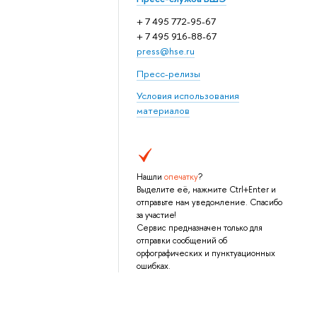
+ 7 495 772-95-67
+ 7 495 916-88-67
press@hse.ru
Пресс-релизы
Условия использования
материалов
Нашли
опечатку
?
Выделите её, нажмите Ctrl+Enter и
отправьте нам уведомление. Спасибо
за участие!
Сервис предназначен только для
отправки сообщений об
орфографических и пунктуационных
ошибках.