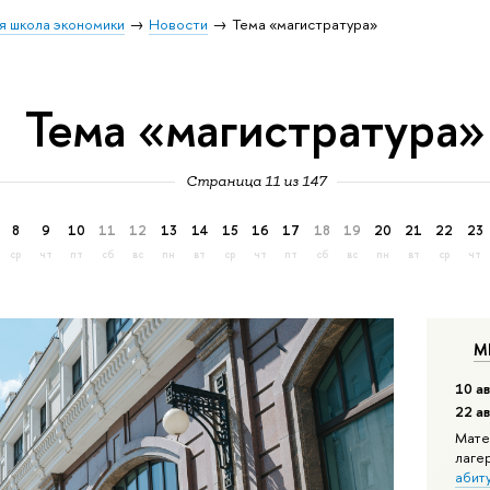
я школа экономики
Новости
Тема «магистратура»
Тема «магистратура»
Страница 11 из 147
8
9
10
11
12
13
14
15
16
17
18
19
20
21
22
23
ср
чт
пт
сб
вс
пн
вт
ср
чт
пт
сб
вс
пн
вт
ср
чт
М
10 ав
22 а
Мате
лаге
абит