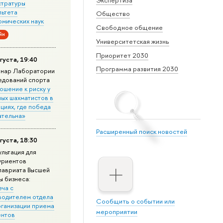
стратуры
льтета
Общество
омических наук
Свободное общение
йн
Университетская жизнь
Приоритет 2030
густа, 19:40
Программа развития 2030
нар Лаборатории
едований спорта
ошение к риску у
ных шахматистов в
циях, где победа
ательна»
Расширенный поиск новостей
густа, 18:30
ультация для
уриентов
лавриата Высшей
ы бизнеса:
еча с
водителем отдела
Сообщить о событии или
рганизации приема
мероприятии
ентов