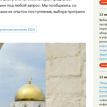
онла
амм под любой запрос. Мы пообщались со
вами их опытом поступления, выбора программ
12 ав
Веби
проф
пере
риемная кампания 2024
«Кор
и уп
риск
клас
опци
защит
прее
онла
12 ав
Лекц
конц
Китая
разл
совм
кофе