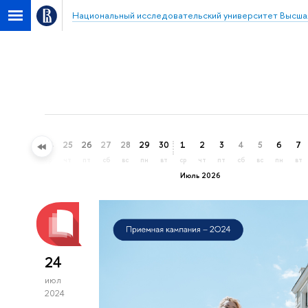
Национальный исследовательский университет Высша
22
23
24
25
26
27
28
29
30
1
2
3
4
5
6
7
пн
вт
ср
чт
пт
сб
вс
пн
вт
ср
чт
пт
сб
вс
пн
вт
Июль 2026
24
июл
2024