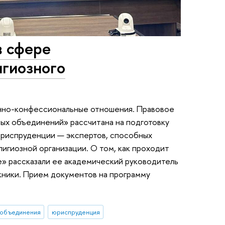
в сфере
игиозного
енно-конфессиональные отношения. Правовое
ных объединений» рассчитана на подготовку
риспруденции — экспертов, способных
лигиозной организации. О том, как проходит
е» рассказали ее академический руководитель
кники. Прием документов на программу
 объединения
юриспруденция