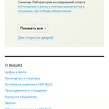
Семинар Лаборатории исследований спорта
«Отношение к риску у элитных шахматистов в
ситуациях, где победа обязательна»
Показать все
Дни открытых дверей
О ВЫШКЕ
ОБ
Цифры и факты
Ли
Руководство и структура
Дов
Устойчивое развитие в НИУ ВШЭ
Ол
Преподаватели и сотрудники
При
Корпуса и общежития
Вы
Закупки
При