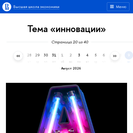
Высшая школа экономики
Меню
Тема «инновации»
Страница 20 из 40
25
26
27
28
29
30
31
1
2
3
4
5
6
7
8
9
сб
вс
пн
вт
ср
чт
пт
сб
вс
пн
вт
ср
чт
пт
сб
вс
Август 2026