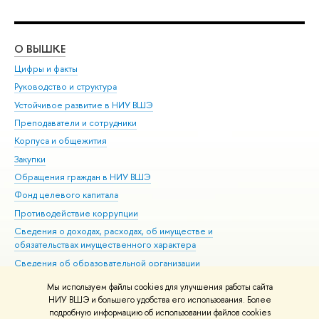
О ВЫШКЕ
ОБ
Цифры и факты
Ли
Руководство и структура
Дов
Устойчивое развитие в НИУ ВШЭ
Ол
Преподаватели и сотрудники
При
Корпуса и общежития
Вы
Закупки
При
Обращения граждан в НИУ ВШЭ
Ас
Фонд целевого капитала
До
Противодействие коррупции
Цен
Сведения о доходах, расходах, об имуществе и
Би
обязательствах имущественного характера
Об
Сведения об образовательной организации
Обр
Людям с ограниченными возможностями здоровья
Мы используем файлы cookies для улучшения работы сайта
Единая платежная страница
НИУ ВШЭ и большего удобства его использования. Более
подробную информацию об использовании файлов cookies
Работа в Вышке