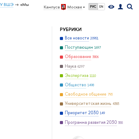
ИУ ВШЭ
«Мы
Кампус в
Москве
РУС
EN
РУБРИКИ
Все новости
20951
Поступающим
1697
Образование
3806
Наука
6297
Экспертиза
1110
Общество
1498
Свободное общение
793
Университетская жизнь
4383
Приоритет 2030
149
Программа развития 2030
355