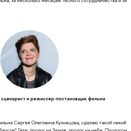
ьма, за несколько месяцев тесного сотрудничества и за
 сценарист и режиссер-постановщик фильма
ильма Сергея Олеговича Кузнецова, сделаю такой некий
Фаусте” Гёте: пролог на Земле, пролог на небе. Прологом