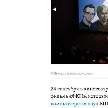
© Высшая школа экономики
24 сентября в кинотеат
фильма «ФКН», который 
компьютерных наук
ВШЭ