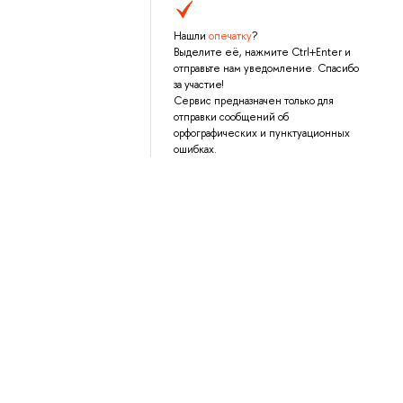
Нашли
опечатку
?
Выделите её, нажмите Ctrl+Enter и
отправьте нам уведомление. Спасибо
за участие!
Сервис предназначен только для
отправки сообщений об
орфографических и пунктуационных
ошибках.