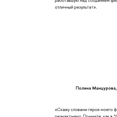
работавшую над созданием фил
отличный результат».
Полина Манцурова,
«Скажу словами героя моего ф
реэнактмент. Помните, как в “