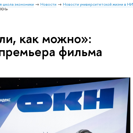
я школа экономики
Новости
Новости университетской жизни в Н
ФКН»
ли, как можно»:
 премьера фильма