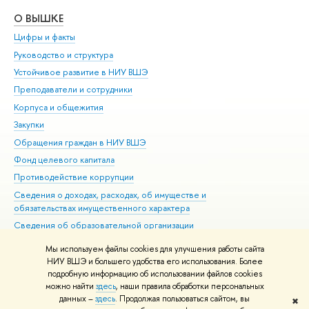
О ВЫШКЕ
ОБ
Цифры и факты
Ли
Руководство и структура
Дов
Устойчивое развитие в НИУ ВШЭ
Ол
Преподаватели и сотрудники
При
Корпуса и общежития
Вы
Закупки
При
Обращения граждан в НИУ ВШЭ
Ас
Фонд целевого капитала
До
Противодействие коррупции
Цен
Сведения о доходах, расходах, об имуществе и
Би
обязательствах имущественного характера
Об
Сведения об образовательной организации
Обр
Людям с ограниченными возможностями здоровья
Мы используем файлы cookies для улучшения работы сайта
Единая платежная страница
НИУ ВШЭ и большего удобства его использования. Более
подробную информацию об использовании файлов cookies
Работа в Вышке
можно найти
здесь
, наши правила обработки персональных
данных –
здесь
. Продолжая пользоваться сайтом, вы
✖