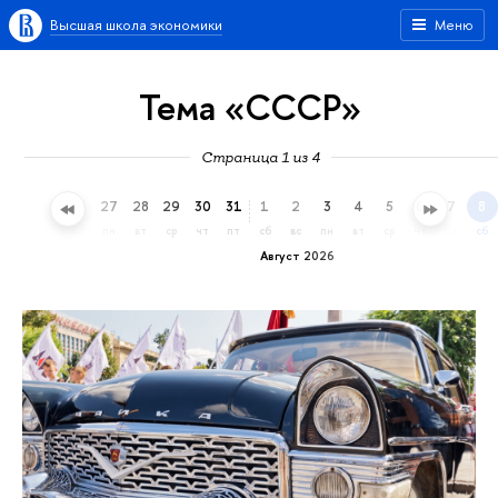
Высшая школа экономики
Меню
Тема «СССР»
Страница 1 из 4
24
25
26
27
28
29
30
31
1
2
3
4
5
6
7
8
пт
сб
вс
пн
вт
ср
чт
пт
сб
вс
пн
вт
ср
чт
пт
сб
Август 2026