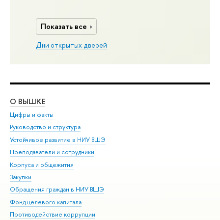
Показать все
Дни открытых дверей
О ВЫШКЕ
ОБ
Цифры и факты
Ли
Руководство и структура
Дов
Устойчивое развитие в НИУ ВШЭ
Ол
Преподаватели и сотрудники
При
Корпуса и общежития
Вы
Закупки
При
Обращения граждан в НИУ ВШЭ
Ас
Фонд целевого капитала
До
Противодействие коррупции
Цен