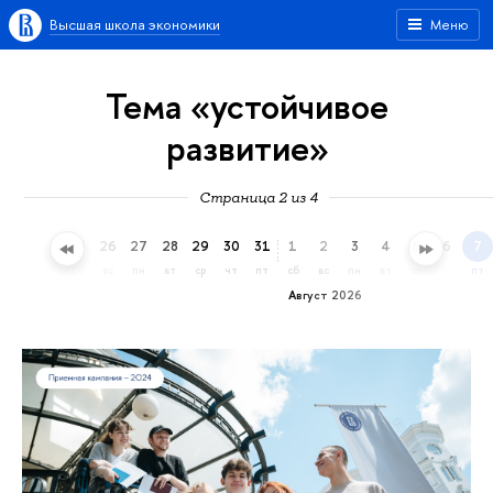
Высшая школа экономики
Меню
Тема «устойчивое
развитие»
Страница 2 из 4
23
24
25
26
27
28
29
30
31
1
2
3
4
5
6
7
чт
пт
сб
вс
пн
вт
ср
чт
пт
сб
вс
пн
вт
ср
чт
пт
Август 2026