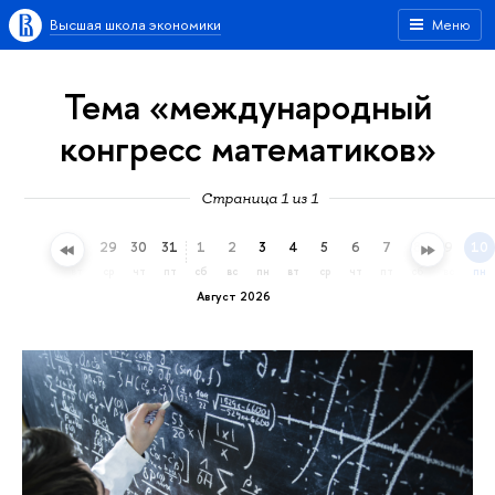
Высшая школа экономики
Меню
Тема «международный
конгресс математиков»
Страница 1 из 1
26
27
28
29
30
31
1
2
3
4
5
6
7
8
9
10
вс
пн
вт
ср
чт
пт
сб
вс
пн
вт
ср
чт
пт
сб
вс
пн
Август 2026