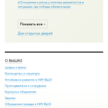
«Отношение к риску у элитных шахматистов в
ситуациях, где победа обязательна»
Показать все
Дни открытых дверей
О ВЫШКЕ
ОБ
Цифры и факты
Ли
Руководство и структура
Дов
Устойчивое развитие в НИУ ВШЭ
Ол
Преподаватели и сотрудники
При
Корпуса и общежития
Вы
Закупки
При
Обращения граждан в НИУ ВШЭ
Ас