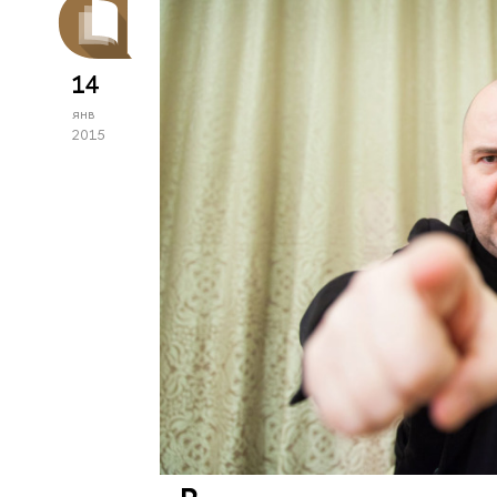
14
янв
2015