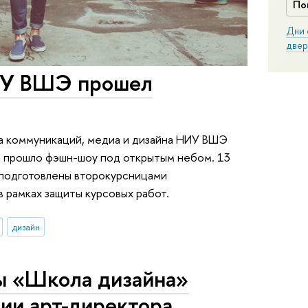
По
Дни 
двер
ИУ ВШЭ прошел
та коммуникаций, медиа и дизайна НИУ ВШЭ
м прошло фэшн-шоу под открытым небом. 13
 подготовлены второкурсницами
 рамках защиты курсовых работ.
дизайн
ы «Школа дизайна»
ии арт-директора