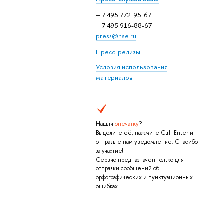
+ 7 495 772-95-67
+ 7 495 916-88-67
press@hse.ru
Пресс-релизы
Условия использования
материалов
Нашли
опечатку
?
Выделите её, нажмите Ctrl+Enter и
отправьте нам уведомление. Спасибо
за участие!
Сервис предназначен только для
отправки сообщений об
орфографических и пунктуационных
ошибках.