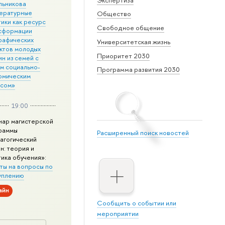
льникова
ературные
Общество
ики как ресурс
Свободное общение
сформации
рафических
Университетская жизнь
ктов молодых
Приоритет 2030
н из семей с
им социально-
Программа развития 2030
омическим
усом»
19:00
нар магистерской
раммы
Расширенный поиск новостей
агогический
н: теория и
тика обучения»:
ты на вопросы по
уплению
айн
Сообщить о событии или
мероприятии