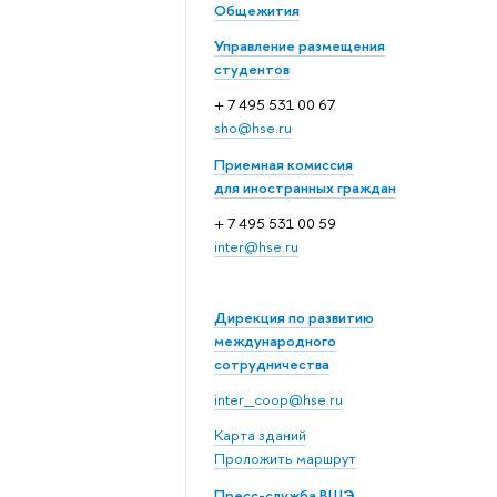
Общежития
Управление размещения
студентов
+ 7 495 531 00 67
sho@hse.ru
Приемная комиссия
для иностранных граждан
+ 7 495 531 00 59
inter@hse.ru
Дирекция по развитию
международного
сотрудничества
inter_coop@hse.ru
Карта зданий
Проложить маршрут
Пресс-служба ВШЭ