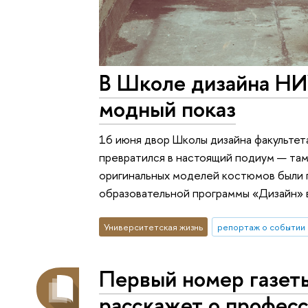
В Школе дизайна Н
модный показ
16 июня двор Школы дизайна факульте
превратился в настоящий подиум — та
оригинальных моделей костюмов были
образовательной программы «Дизайн» в
Университетская жизнь
репортаж о событии
Первый номер газет
расскажет о професс