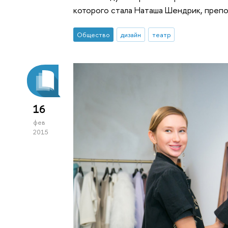
которого стала Наташа Шендрик, преп
Общество
дизайн
театр
16
фев
2015