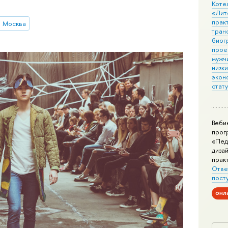
Коте
«Лит
практ
Москва
тран
биог
прое
мужчи
низк
экон
стат
Веби
прог
«Пед
дизай
прак
Отве
пост
онл