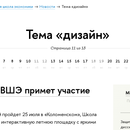
я школа экономики
Новости
Тема «дизайн»
Тема «дизайн»
Страница 11 из 13
7
8
9
10
11
12
13
14
15
16
17
18
19
20
21
22
вт
ср
чт
пт
сб
вс
пн
вт
ср
чт
пт
сб
вс
пн
вт
ср
 ВШЭ примет участие
М
П
й пройдет 25 июля в «Коломенском», Школа
 интерактивную летнюю площадку с яркими
Защи
дисс