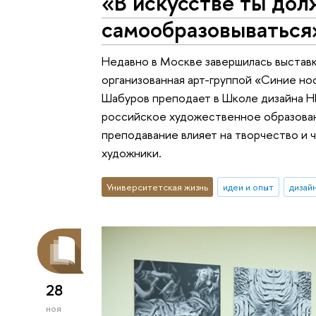
«В искусстве ты дол
самообразовываться
Недавно в Москве завершилась выставк
организованная арт-группой «Синие но
Шабуров преподает в Школе дизайна НИ
российское художественное образовани
преподавание влияет на творчество и 
художники.
Университетская жизнь
идеи и опыт
дизай
28
ноя