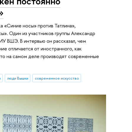
жен постоянно
»
а «Синие носы» против Татлина»,
сы». Один из участников группы Александр
У ВШЭ. В интервью он рассказал, чем
е отличается от иностранного, как
что на самом деле производят современные
н
люди Вышки
современное искусство