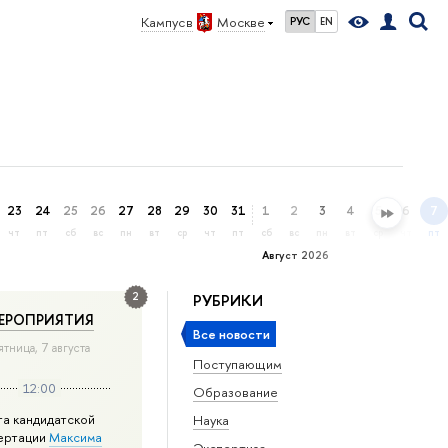
Кампус в
Москве
РУС
EN
23
24
25
26
27
28
29
30
31
1
2
3
4
5
6
7
чт
пт
сб
вс
пн
вт
ср
чт
пт
сб
вс
пн
вт
ср
чт
пт
Август 2026
2
РУБРИКИ
ЕРОПРИЯТИЯ
Все новости
ятница, 7 августа
Поступающим
12:00
Образование
та кандидатской
Наука
ертации
Максима
Экспертиза