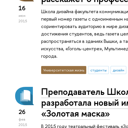
16
Школа дизайна факультета коммуникац
июн
первый номер газеты с одноименным н
2015
сориентировать аудиторию в мире диза
достижения студентов, ведь газета цел
распространяться в зданиях Вышки, а 
искусства, «Гоголь-центре», Мультиме
города.
Университетская жизнь
студенты
дизайн
Преподаватель Шко
разработала новый 
«Золотая маска»
26
фев
2015
В 2015 году театральный фестиваль «З