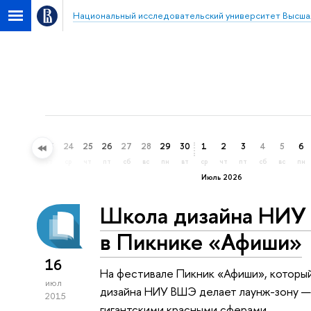
Национальный исследовательский университет Высша
21
22
23
24
25
26
27
28
29
30
1
2
3
4
5
6
вс
пн
вт
ср
чт
пт
сб
вс
пн
вт
ср
чт
пт
сб
вс
пн
Июль 2026
Школа дизайна НИУ
в Пикнике «Афиши»
16
На фестивале Пикник «Афиши», которы
июл
дизайна НИУ ВШЭ делает лаунж-зону —
2015
гигантскими красными сферами.